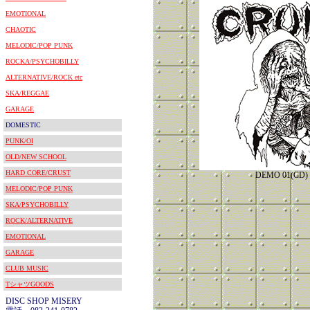
EMOTIONAL
CHAOTIC
MELODIC/POP PUNK
ROCKA/PSYCHOBILLY
ALTERNATIVE/ROCK etc
SKA/REGGAE
GARAGE
DOMESTIC
PUNK/OI
OLD/NEW SCHOOL
HARD CORE/CRUST
DEMO 01(C
MELODIC/POP PUNK
SKA/PSYCHOBILLY
ROCK/ALTERNATIVE
EMOTIONAL
GARAGE
CLUB MUSIC
TシャツGOODS
DISC SHOP MISERY