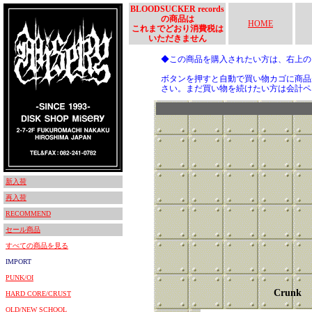
BLOODSUCKER records
の商品は
HOME
これまでどおり消費税は
いただきません
◆この商品を購入されたい方は、右上
ボタンを押すと自動で買い物カゴに商品
さい。まだ買い物を続けたい方は会計ペ
新入荷
再入荷
RECOMMEND
セール商品
すべての商品を見る
IMPORT
PUNK/OI
Crunk
HARD CORE/CRUST
OLD/NEW SCHOOL