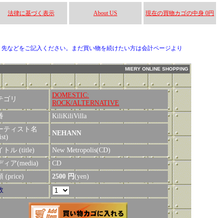
法律に基づく表示
About US
現在の買物カゴの中身 0円
り先などをご記入ください。まだ買い物を続けたい方は会計ページより
MIERY ONLINE SHOPPING
DOMESTIC:
テゴリ
ROCK/ALTERNATIVE
番
KiliKiliVilla
ーティスト名
NEHANN
ist)
トル (title)
New Metropolis(CD)
ィア(media)
CD
(price)
2500 円
(yen)
数