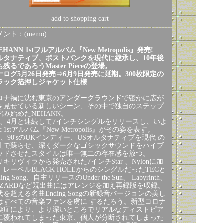
add to shopping cart
ント：(memo)
EHANN 1stフルアルバム『New Metropolis』発売!
ルタナティブ、ポストパンクを現代に継承し、10年後
残るであろうMaster Pieceの登場。
ナログ5月26日発売⇒6月9日発売に延期。300枚限定の
ラック箔押しジャケット仕様
ロナ禍に沈む東京のアンダーグラウンドで密かに広が
を見せている新しいシーン、その中で独自のステップ
踏み始めたNEHANN。
月、4月と連続して7インチシングルをリリースし、いよ
1stアルバム『New Metropolis』がその姿を表す。
0's、90'sのUKインディー、USオルタナティブを現代 の
性で蘇らせ、深くダークなゴシックサウンドをハイブ
ッドさせたスタイルは唯一無二の存在感を放つ。
リキリヴィラから発売された7インチStar 、Nylonに加
、レーベルBLACK HOLEからのシングルだったTECと
ding Song、自主リリースのUnder the Sun、 Labyrinth、
AZARDなど既出曲にはアレンジを加え再録版を収録。
代を超える名曲Ending Songの新録音バージョンの美し
はすべての音楽ファンを虜に するだろう。新型コロナ
染症により、より深いところでリアルなディストピア
に覆われてしまった東京、個人が分断されてしまった