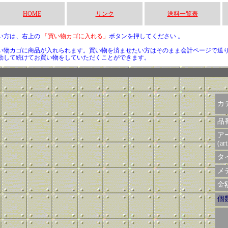
HOME
リンク
送料一覧表
い方は、右上の
「買い物カゴに入れる」
ボタンを押してください 。
い物カゴに商品が入れられます。買い物を済ませたい方はそのまま会計ページで送
動して続けてお買い物をしていただくことができます。
カ
品
ア
(art
タイ
メデ
金額 
個