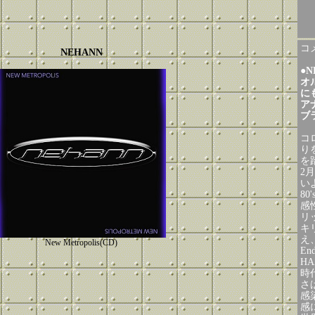
コメ
NEHANN
●
N
オ
にも
ア
ブ
コ
り
を
2
いよ
8
感
リ
キ
え
New Metropolis(CD)
En
H
時
さ
感
感