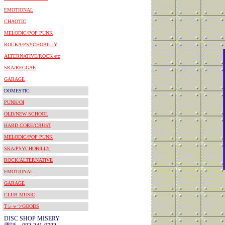
EMOTIONAL
CHAOTIC
MELODIC/POP PUNK
ROCKA/PSYCHOBILLY
ALTERNATIVE/ROCK etc
SKA/REGGAE
GARAGE
DOMESTIC
PUNK/OI
OLD/NEW SCHOOL
HARD CORE/CRUST
MELODIC/POP PUNK
SKA/PSYCHOBILLY
ROCK/ALTERNATIVE
EMOTIONAL
GARAGE
CLUB MUSIC
TシャツGOODS
DISC SHOP MISERY