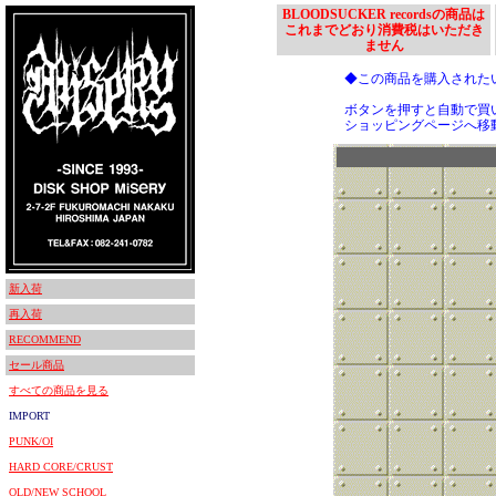
BLOODSUCKER recordsの商品は
これまでどおり消費税はいただき
ません
◆この商品を購入された
ボタンを押すと自動で買
ショッピングページへ移
新入荷
再入荷
RECOMMEND
セール商品
すべての商品を見る
IMPORT
PUNK/OI
HARD CORE/CRUST
OLD/NEW SCHOOL