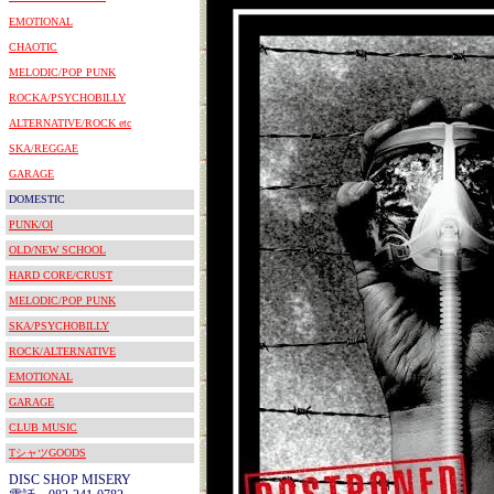
EMOTIONAL
CHAOTIC
MELODIC/POP PUNK
ROCKA/PSYCHOBILLY
ALTERNATIVE/ROCK etc
SKA/REGGAE
GARAGE
DOMESTIC
PUNK/OI
OLD/NEW SCHOOL
HARD CORE/CRUST
MELODIC/POP PUNK
SKA/PSYCHOBILLY
ROCK/ALTERNATIVE
EMOTIONAL
GARAGE
CLUB MUSIC
TシャツGOODS
DISC SHOP MISERY