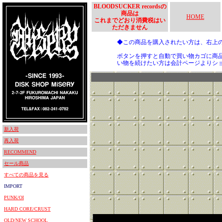
BLOODSUCKER recordsの
商品は
HOME
これまでどおり消費税はい
ただきません
◆この商品を購入されたい方は、右上
ボタンを押すと自動で買い物カゴに商
い物を続けたい方は会計ページよりシ
新入荷
再入荷
RECOMMEND
セール商品
すべての商品を見る
IMPORT
PUNK/OI
HARD CORE/CRUST
OLD/NEW SCHOOL