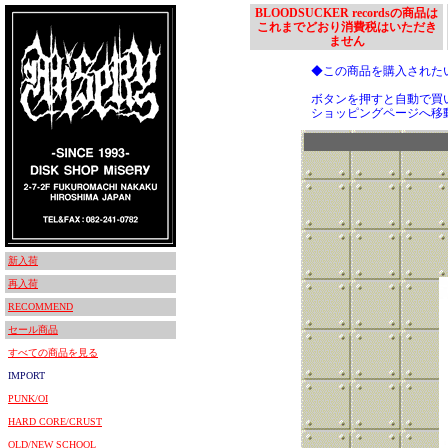
BLOODSUCKER recordsの商品は
これまでどおり消費税はいただき
ません
◆この商品を購入された
ボタンを押すと自動で買
ショッピングページへ移
新入荷
再入荷
RECOMMEND
セール商品
すべての商品を見る
IMPORT
PUNK/OI
HARD CORE/CRUST
OLD/NEW SCHOOL