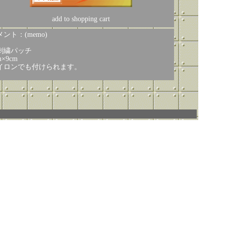
add to shopping cart
ント：(memo)
刺繍パッチ
m×9cm
イロンでも付けられます。