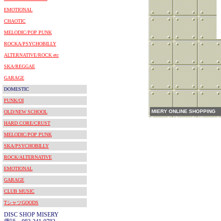
EMOTIONAL
CHAOTIC
MELODIC/POP PUNK
ROCKA/PSYCHOBILLY
ALTERNATIVE/ROCK etc
SKA/REGGAE
GARAGE
DOMESTIC
PUNK/OI
MIERY ONLINE SHOPPING
OLD/NEW SCHOOL
HARD CORE/CRUST
MELODIC/POP PUNK
SKA/PSYCHOBILLY
ROCK/ALTERNATIVE
EMOTIONAL
GARAGE
CLUB MUSIC
TシャツGOODS
DISC SHOP MISERY