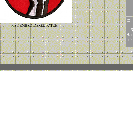
コメ
FIST-EMBROIDERED PATCH
・
9c
ア