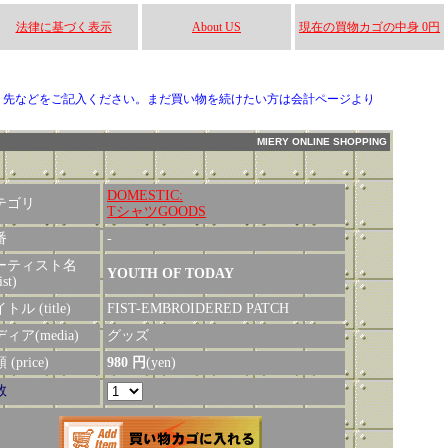
法律に基づく表示
About US
現在の買物カゴの中身 0円
り先などをご記入ください。まだ買い物を続けたい方は会計ページより
MIERY ONLINE SHOPPING
DOMESTIC:
テゴリ
TシャツGOODS
番
-
ーティスト名
YOUTH OF TODAY
ist)
トル (title)
FIST-EMBROIDERED PATCH
ィア(media)
グッズ
(price)
980 円
(yen)
数