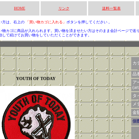
HOME
リンク
送料一覧表
い方は、右上の
「買い物カゴに入れる」
ボタンを押してください 。
い物カゴに商品が入れられます。買い物を済ませたい方はそのまま会計ページで送
動して続けてお買い物をしていただくことができます。
カ
品
YOUTH OF TODAY
ア
(art
タイ
メデ
金額 
個