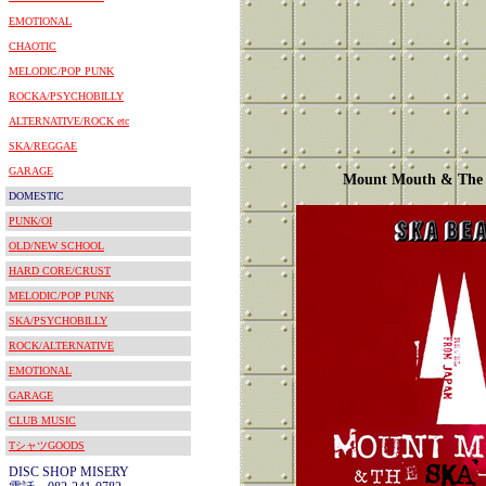
EMOTIONAL
CHAOTIC
MELODIC/POP PUNK
ROCKA/PSYCHOBILLY
ALTERNATIVE/ROCK etc
SKA/REGGAE
GARAGE
Mount Mouth & The
DOMESTIC
PUNK/OI
OLD/NEW SCHOOL
HARD CORE/CRUST
MELODIC/POP PUNK
SKA/PSYCHOBILLY
ROCK/ALTERNATIVE
EMOTIONAL
GARAGE
CLUB MUSIC
TシャツGOODS
DISC SHOP MISERY