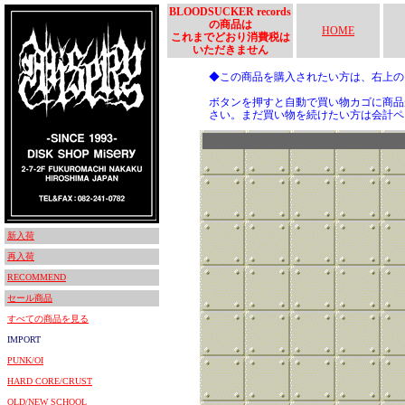
BLOODSUCKER records
の商品は
HOME
これまでどおり消費税は
いただきません
◆この商品を購入されたい方は、右上
ボタンを押すと自動で買い物カゴに商品
さい。まだ買い物を続けたい方は会計ペ
新入荷
再入荷
RECOMMEND
セール商品
すべての商品を見る
IMPORT
PUNK/OI
HARD CORE/CRUST
OLD/NEW SCHOOL