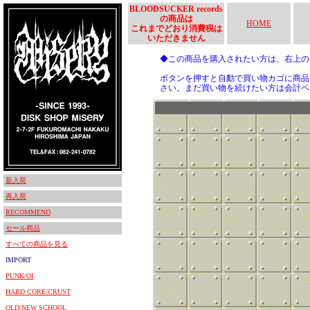
BLOODSUCKER records
の商品は
HOME
これまでどおり消費税は
いただきません
◆この商品を購入されたい方は、右上
ボタンを押すと自動で買い物カゴに商品
さい。まだ買い物を続けたい方は会計ペ
新入荷
再入荷
RECOMMEND
セール商品
すべての商品を見る
IMPORT
PUNK/OI
HARD CORE/CRUST
OLD/NEW SCHOOL