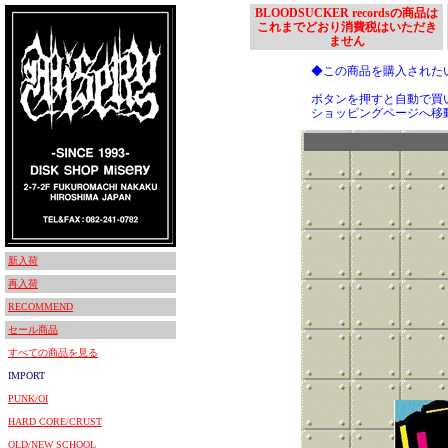
BLOODSUCKER recordsの商品は
これまでどおり消費税はいただき
ません
◆この商品を購入された
ボタンを押すと自動で買
ショッピングページへ移
新入荷
再入荷
RECOMMEND
セール商品
すべての商品を見る
IMPORT
PUNK/OI
HARD CORE/CRUST
OLD/NEW SCHOOL