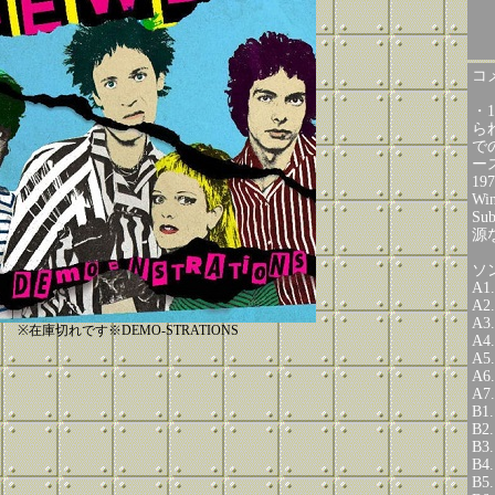
コメ
・
ら
で
ース
19
W
Su
源
ソ
A1.
A2.
A3.
※在庫切れです※DEMO-STRATIONS
A4.
A5.
A6.
A7.
B1.
B2.
B3.
B4.
B5.