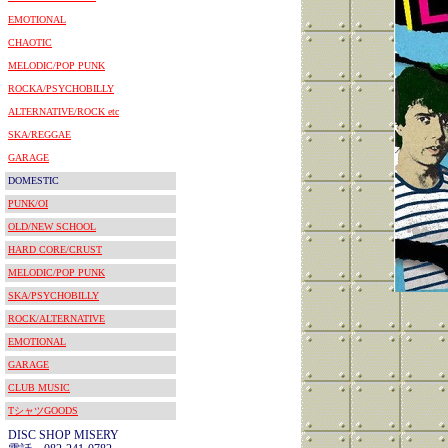
EMOTIONAL
CHAOTIC
MELODIC/POP PUNK
ROCKA/PSYCHOBILLY
ALTERNATIVE/ROCK etc
SKA/REGGAE
GARAGE
DOMESTIC
PUNK/OI
OLD/NEW SCHOOL
HARD CORE/CRUST
MELODIC/POP PUNK
SKA/PSYCHOBILLY
ROCK/ALTERNATIVE
EMOTIONAL
GARAGE
CLUB MUSIC
TシャツGOODS
DISC SHOP MISERY