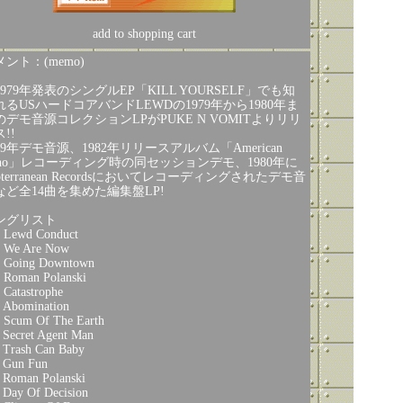
add to shopping cart
ント：(memo)
1979年発表のシングルEP「KILL YOURSELF」でも知
れるUSハードコアバンドLEWDの1979年から1980年ま
のデモ音源コレクションLPがPUKE N VOMITよりリリ
!!
79年デモ音源、1982年リリースアルバム「American
ino」レコーディング時の同セッションデモ、1980年に
bterranean Recordsにおいてレコーディングされたデモ音
など全14曲を集めた編集盤LP!
ングリスト
 Lewd Conduct
 We Are Now
 Going Downtown
 Roman Polanski
 Catastrophe
 Abomination
 Scum Of The Earth
 Secret Agent Man
 Trash Can Baby
 Gun Fun
 Roman Polanski
 Day Of Decision