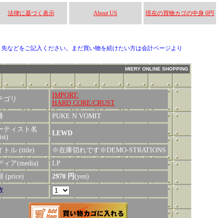
法律に基づく表示
About US
現在の買物カゴの中身 0円
り先などをご記入ください。まだ買い物を続けたい方は会計ページより
MIERY ONLINE SHOPPING
IMPORT:
テゴリ
HARD CORE/CRUST
番
PUKE N VOMIT
ーティスト名
LEWD
ist)
トル (title)
※在庫切れです※DEMO-STRATIONS
ィア(media)
LP
(price)
2970 円
(yen)
数