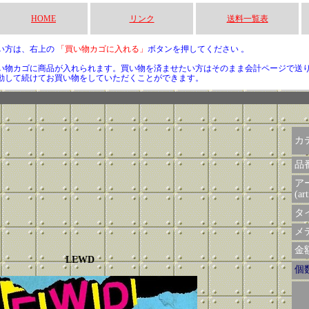
HOME
リンク
送料一覧表
い方は、右上の
「買い物カゴに入れる」
ボタンを押してください 。
い物カゴに商品が入れられます。買い物を済ませたい方はそのまま会計ページで送
動して続けてお買い物をしていただくことができます。
カ
品
ア
(art
タイ
メデ
金額 
LEWD
個