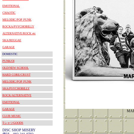
EMOTIONAL
CHAOTIC
MELODIC/POP PUNK
ROCKA/PSYCHOBILLY
ALTERNATIVE/ROCK etc
SKA/REGGAE
GARAGE
DOMESTIC
PUNK/OI
OLD/NEW SCHOOL
HARD CORE/CRUST
MELODIC/POP PUNK
SKA/PSYCHOBILLY
ROCK/ALTERNATIVE
EMOTIONAL
GARAGE
MAR
CLUB MUSIC
TシャツGOODS
DISC SHOP MISERY