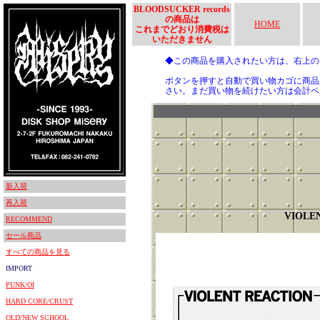
BLOODSUCKER records
の商品は
HOME
これまでどおり消費税は
いただきません
◆この商品を購入されたい方は、右上
ボタンを押すと自動で買い物カゴに商品
さい。まだ買い物を続けたい方は会計ペ
新入荷
再入荷
VIOLE
RECOMMEND
セール商品
すべての商品を見る
IMPORT
PUNK/OI
HARD CORE/CRUST
OLD/NEW SCHOOL