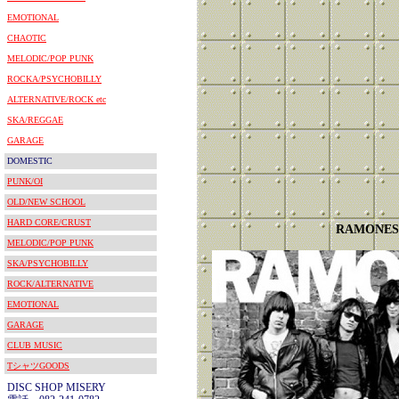
EMOTIONAL
CHAOTIC
MELODIC/POP PUNK
ROCKA/PSYCHOBILLY
ALTERNATIVE/ROCK etc
SKA/REGGAE
GARAGE
DOMESTIC
PUNK/OI
OLD/NEW SCHOOL
HARD CORE/CRUST
RAMONES
MELODIC/POP PUNK
SKA/PSYCHOBILLY
ROCK/ALTERNATIVE
EMOTIONAL
GARAGE
CLUB MUSIC
TシャツGOODS
DISC SHOP MISERY