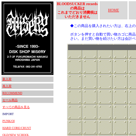
BLOODSUCKER records
の商品は
HOME
これまでどおり消費税は
いただきません
◆この商品を購入されたい方は、右上
ボタンを押すと自動で買い物カゴに商品
さい。まだ買い物を続けたい方は会計ペ
新入荷
再入荷
RECOMMEND
セール商品
すべての商品を見る
IMPORT
PUNK/OI
HARD CORE/CRUST
OLD/NEW SCHOOL