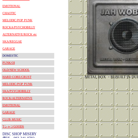
EMOTIONAL
CHAOTIC
MELODIC/POP PUNK
ROCKA/PSYCHOBILLY
ALTERNATIVE/ROCK etc
SKA/REGGAE
GARAGE
DOMESTIC
PUNK/OI
OLD/NEW SCHOOL
METAL BOX ・REBUILT IN
HARD CORE/CRUST
MELODIC/POP PUNK
SKA/PSYCHOBILLY
ROCK/ALTERNATIVE
EMOTIONAL
GARAGE
CLUB MUSIC
TシャツGOODS
DISC SHOP MISERY