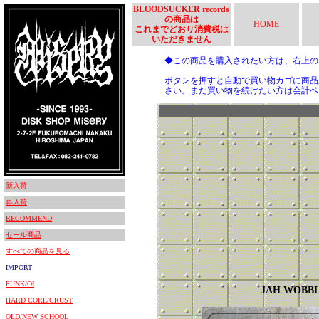
BLOODSUCKER records
の商品は
HOME
これまでどおり消費税は
いただきません
◆この商品を購入されたい方は、右上
ボタンを押すと自動で買い物カゴに商品
さい。まだ買い物を続けたい方は会計ペ
新入荷
再入荷
RECOMMEND
セール商品
すべての商品を見る
IMPORT
PUNK/OI
JAH WOBB
HARD CORE/CRUST
OLD/NEW SCHOOL