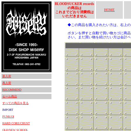
BLOODSUCKER records
の商品は
HOME
これまでどおり消費税は
いただきません
◆この商品を購入されたい方は、右上
ボタンを押すと自動で買い物カゴに商品
さい。まだ買い物を続けたい方は会計ペ
新入荷
再入荷
RECOMMEND
セール商品
すべての商品を見る
IMPORT
PUNK/OI
HARD CORE/CRUST
OLD/NEW SCHOOL