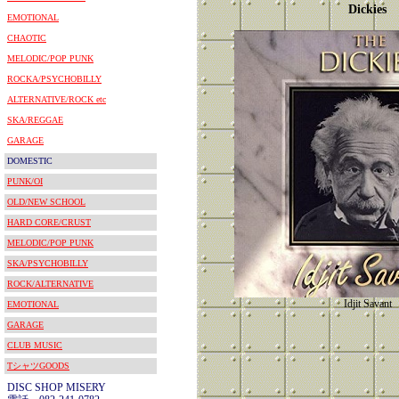
Dickies
EMOTIONAL
CHAOTIC
MELODIC/POP PUNK
ROCKA/PSYCHOBILLY
ALTERNATIVE/ROCK etc
SKA/REGGAE
GARAGE
DOMESTIC
PUNK/OI
OLD/NEW SCHOOL
HARD CORE/CRUST
MELODIC/POP PUNK
SKA/PSYCHOBILLY
ROCK/ALTERNATIVE
Idjit Savant
EMOTIONAL
GARAGE
CLUB MUSIC
TシャツGOODS
DISC SHOP MISERY