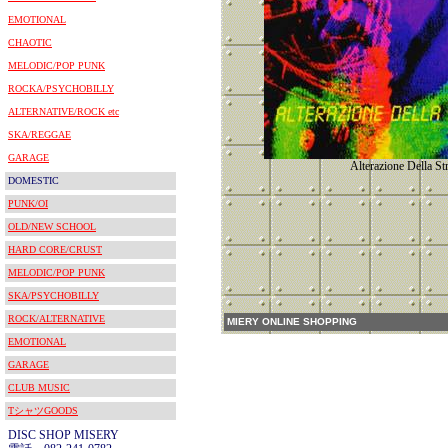
EMOTIONAL
CHAOTIC
MELODIC/POP PUNK
ROCKA/PSYCHOBILLY
ALTERNATIVE/ROCK etc
SKA/REGGAE
GARAGE
Alterazione Della Str
DOMESTIC
PUNK/OI
OLD/NEW SCHOOL
HARD CORE/CRUST
MELODIC/POP PUNK
SKA/PSYCHOBILLY
ROCK/ALTERNATIVE
MIERY ONLINE SHOPPING
EMOTIONAL
GARAGE
CLUB MUSIC
TシャツGOODS
DISC SHOP MISERY