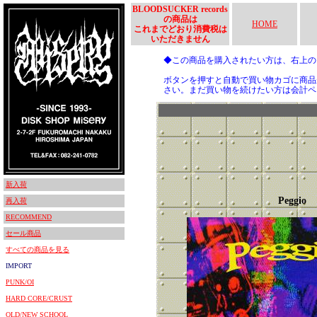
BLOODSUCKER records
の商品は
HOME
これまでどおり消費税は
いただきません
◆この商品を購入されたい方は、右上
ボタンを押すと自動で買い物カゴに商品
さい。まだ買い物を続けたい方は会計ペ
新入荷
Peggio
再入荷
RECOMMEND
セール商品
すべての商品を見る
IMPORT
PUNK/OI
HARD CORE/CRUST
OLD/NEW SCHOOL