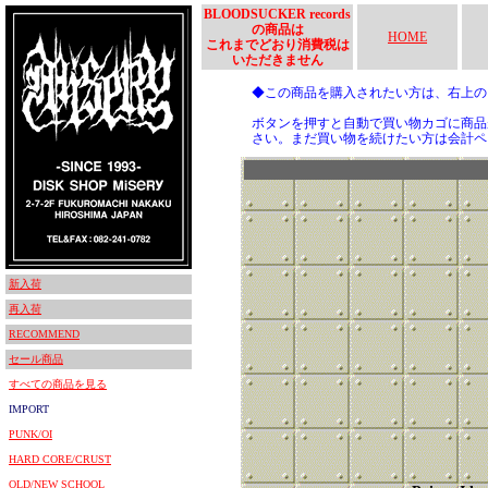
BLOODSUCKER records
の商品は
HOME
これまでどおり消費税は
いただきません
◆この商品を購入されたい方は、右上
ボタンを押すと自動で買い物カゴに商品
さい。まだ買い物を続けたい方は会計ペ
新入荷
再入荷
RECOMMEND
セール商品
すべての商品を見る
IMPORT
PUNK/OI
HARD CORE/CRUST
OLD/NEW SCHOOL