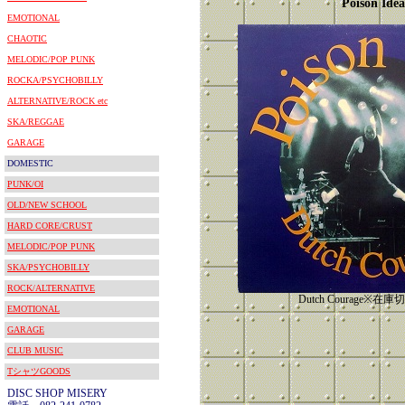
Poison Idea
EMOTIONAL
CHAOTIC
MELODIC/POP PUNK
ROCKA/PSYCHOBILLY
ALTERNATIVE/ROCK etc
SKA/REGGAE
GARAGE
DOMESTIC
PUNK/OI
OLD/NEW SCHOOL
HARD CORE/CRUST
MELODIC/POP PUNK
SKA/PSYCHOBILLY
ROCK/ALTERNATIVE
Dutch Courage※
EMOTIONAL
GARAGE
CLUB MUSIC
TシャツGOODS
DISC SHOP MISERY