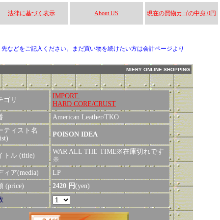
法律に基づく表示
About US
現在の買物カゴの中身 0円
り先などをご記入ください。まだ買い物を続けたい方は会計ページより
MIERY ONLINE SHOPPING
IMPORT:
テゴリ
HARD CORE/CRUST
番
American Leather/TKO
ーティスト名
POISON IDEA
ist)
WAR ALL THE TIME※在庫切れです
トル (title)
※
ィア(media)
LP
(price)
2420 円
(yen)
数