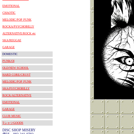
EMOTIONAL
CHAOTIC
MELODIC/POP PUNK
ROCKA/PSYCHOBILLY
ALTERNATIVE/ROCK etc
SKA/REGGAE
GARAGE
DOMESTIC
PUNK/OI
OLD/NEW SCHOOL
HARD CORE/CRUST
MELODIC/POP PUNK
SKA/PSYCHOBILLY
ROCK/ALTERNATIVE
EMOTIONAL
GARAGE
CLUB MUSIC
TシャツGOODS
DISC SHOP MISERY