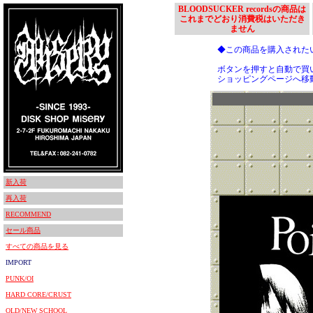
BLOODSUCKER recordsの商品は
これまでどおり消費税はいただき
ません
◆この商品を購入された
ボタンを押すと自動で買
ショッピングページへ移
新入荷
再入荷
RECOMMEND
セール商品
すべての商品を見る
IMPORT
PUNK/OI
HARD CORE/CRUST
OLD/NEW SCHOOL