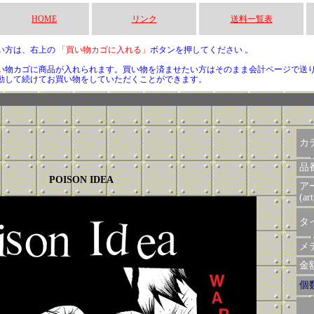
HOME
リンク
送料一覧表
い方は、右上の
「買い物カゴに入れる」
ボタンを押してください 。
い物カゴに商品が入れられます。買い物を済ませたい方はそのまま会計ページで送
動して続けてお買い物をしていただくことができます。
カ
品
POISON IDEA
ア
(art
タイ
メデ
金額 
個