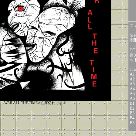
コメ
※
※
・
C
言
ッド
Tra
A1 
A2 
A3 
A4 
A5 
A6 
WAR ALL THE TIME※在庫切れです※
B1 
B2 
B3 
B4 
B5 