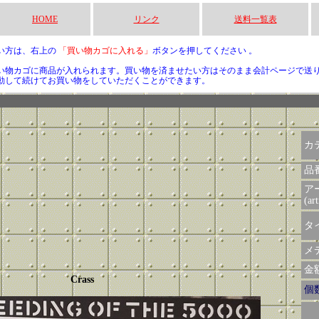
HOME
リンク
送料一覧表
い方は、右上の
「買い物カゴに入れる」
ボタンを押してください 。
い物カゴに商品が入れられます。買い物を済ませたい方はそのまま会計ページで送
動して続けてお買い物をしていただくことができます。
カ
品
ア
(art
タイ
メデ
金額 
Crass
個