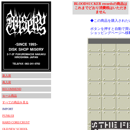
BLOODSUCKER recordsの商品は
これまでどおり消費税はいただき
ません
◆この商品を購入された
ボタンを押すと自動で買
ショッピングページへ移
新入荷
再入荷
RECOMMEND
セール商品
すべての商品を見る
IMPORT
PUNK/OI
HARD CORE/CRUST
OLD/NEW SCHOOL