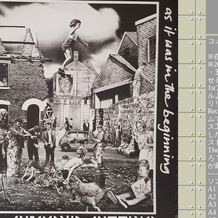
コメ
※
※
・
せ
1
ル
リリ
Re
ム
ス
し
スト
Th
ろ
が
----
ソ
A1 
A2 
A3 
A4 