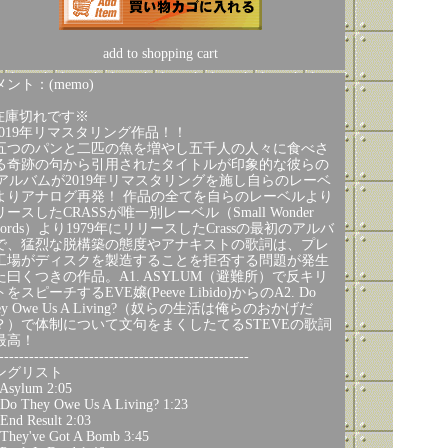
add to shopping cart
ント：(memo)
在庫切れです※
2019年リマスタリング作品！！
五つのパンと二匹の魚を増やし五千人の人々に食べさ
る奇跡の句から引用されたタイトルが印象的な彼らの
stアルバムが2019年リマスタリングを施し自らのレーベ
よりアナログ再発！ 作品の全てを自らのレーベルより
ースしたCRASSが唯一別レーベル（Small Wonder
cords）より1979年にリリースしたCrassの最初のアルバ
で、猛烈な脱構築の態度やアナキストの歌詞は、プレ
工場がディスクを製造することを拒否する問題が発生
た曰くつきの作品。A1. ASYLUM（避難所）で反キリ
をスピーチするEVE嬢(Peeve Libido)からのA2. Do
ey Owe Us A Living?（奴らの生活は俺らのおかげだ
？）で体制について文句をまくしたてるSTEVEの歌詞
最高！
--------------------------------------------------
ングリスト
Asylum 2:05
Do They Owe Us A Living? 1:23
End Result 2:03
They've Got A Bomb 3:45