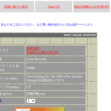
法律に基づく表示
About US
現在の買物カゴの中身 0円
り先などをご記入ください。まだ買い物を続けたい方は会計ページより
MIERY ONLINE SHOPPING
IMPORT:
テゴリ
HARD CORE/CRUST
番
Crass Records
ーティスト名
Crass
ist)
The Feeding Of The 5000 (The Second
トル (title)
Sitting)※在庫切れです※
ィア(media)
LP
(price)
3740 円
(yen)
数