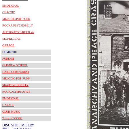
EMOTIONAL
CHAOTIC
MELODIC/POP PUNK
ROCKA/PSYCHOBILLY
ALTERNATIVE/ROCK etc
SKA/REGGAE
GARAGE
DOMESTIC
PUNK/OI
OLD/NEW SCHOOL
HARD CORE/CRUST
MELODIC/POP PUNK
SKA/PSYCHOBILLY
ROCK/ALTERNATIVE
EMOTIONAL
GARAGE
CLUB MUSIC
TシャツGOODS
DISC SHOP MISERY