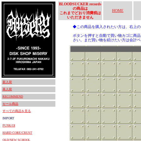
BLOODSUCKER records
の商品は
HOME
これまでどおり消費税は
いただきません
◆この商品を購入されたい方は、右上
ボタンを押すと自動で買い物カゴに商品
さい。まだ買い物を続けたい方は会計ペ
新入荷
再入荷
RECOMMEND
セール商品
すべての商品を見る
IMPORT
PUNK/OI
HARD CORE/CRUST
OLD/NEW SCHOOL