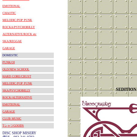
EMOTIONAL
CHAOTIC
MELODIC/POP PUNK
ROCKA/PSYCHOBILLY
ALTERNATIVE/ROCK etc
SKA/REGGAE
GARAGE
DOMESTIC
PUNK/OI
OLD/NEW SCHOOL
HARD CORE/CRUST
MELODIC/POP PUNK
SEDITION
SKA/PSYCHOBILLY
ROCK/ALTERNATIVE
EMOTIONAL
GARAGE
CLUB MUSIC
TシャツGOODS
DISC SHOP MISERY