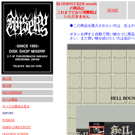
BLOODSUCKER records
の商品は
HOME
これまでどおり消費税は
いただきません
◆この商品を購入されたい方は、右上
ボタンを押すと自動で買い物カゴに商品
さい。まだ買い物を続けたい方は会計ペ
新入荷
再入荷
RECOMMEND
HELL BOU
セール商品
すべての商品を見る
IMPORT
PUNK/OI
HARD CORE/CRUST
OLD/NEW SCHOOL