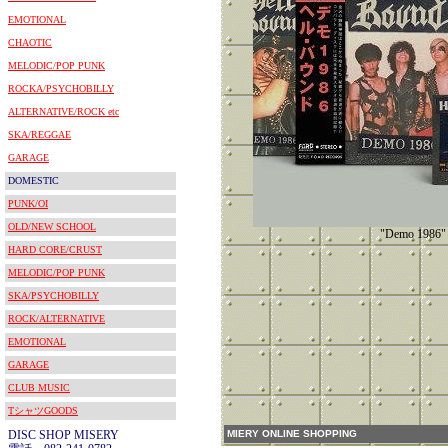
EMOTIONAL
CHAOTIC
MELODIC/POP PUNK
ROCKA/PSYCHOBILLY
ALTERNATIVE/ROCK etc
SKA/REGGAE
GARAGE
DOMESTIC
PUNK/OI
OLD/NEW SCHOOL
"Demo 1986"
HARD CORE/CRUST
MELODIC/POP PUNK
SKA/PSYCHOBILLY
ROCK/ALTERNATIVE
EMOTIONAL
GARAGE
CLUB MUSIC
TシャツGOODS
DISC SHOP MISERY
MIERY ONLINE SHOPPING