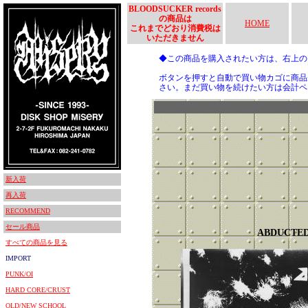
BLOODSUCKER records
の商品は
HOME
これまでどおり消費税は
いただきません
◆この商品を購入されたい方は、右上
ボタンを押すと自動で買い物カゴに商品
さい。まだ買い物を続けたい方は会計ペ
新入荷
再入荷
RECOMMEND
セール商品
ABDUCTE
すべての商品を見る
IMPORT
PUNK/OI
HARD CORE/CRUST
OLD/NEW SCHOOL