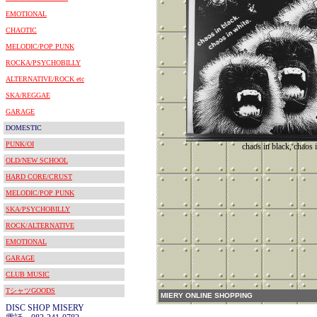
EMOTIONAL
CHAOTIC
MELODIC/POP PUNK
ROCKA/PSYCHOBILLY
ALTERNATIVE/ROCK etc
SKA/REGGAE
GARAGE
DOMESTIC
PUNK/OI
chaos in black, chaos 
OLD/NEW SCHOOL
HARD CORE/CRUST
MELODIC/POP PUNK
SKA/PSYCHOBILLY
ROCK/ALTERNATIVE
EMOTIONAL
GARAGE
CLUB MUSIC
TシャツGOODS
MIERY ONLINE SHOPPING
DISC SHOP MISERY