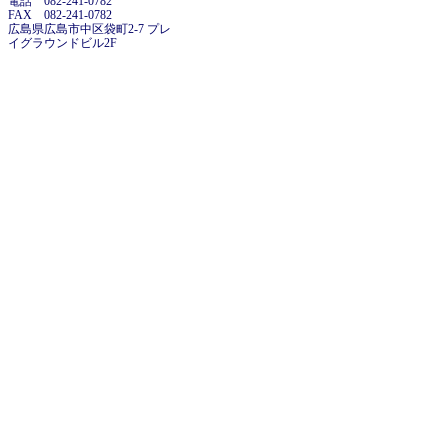
電話 082-241-0782
FAX 082-241-0782
広島県広島市中区袋町2-7 プレ
イグラウンドビル2F