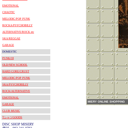
EMOTIONAL
CHAOTIC
MELODIC/POP PUNK
ROCKA/PSYCHOBILLY
ALTERNATIVE/ROCK etc
SKA/REGGAE
GARAGE
DOMESTIC
PUNK/OI
OLD/NEW SCHOOL
HARD CORE/CRUST
MELODIC/POP PUNK
SKA/PSYCHOBILLY
ROCK/ALTERNATIVE
EMOTIONAL
MIERY ONLINE SHOPPING
GARAGE
CLUB MUSIC
TシャツGOODS
DISC SHOP MISERY