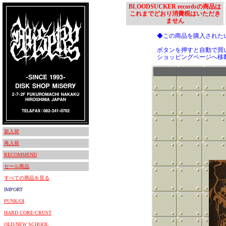
BLOODSUCKER recordsの商品は
これまでどおり消費税はいただき
ません
◆この商品を購入された
ボタンを押すと自動で買
ショッピングページへ移
新入荷
再入荷
RECOMMEND
セール商品
すべての商品を見る
IMPORT
PUNK/OI
HARD CORE/CRUST
OLD/NEW SCHOOL