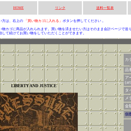
HOME
リンク
送料一覧表
い方は、右上の
「買い物カゴに入れる」
ボタンを押してください 。
い物カゴに商品が入れられます。買い物を済ませたい方はそのまま会計ページで送
動して続けてお買い物をしていただくことができます。
カ
品
ア
(art
LIBERTY AND JUSTICE
タイ
メデ
金額 
個