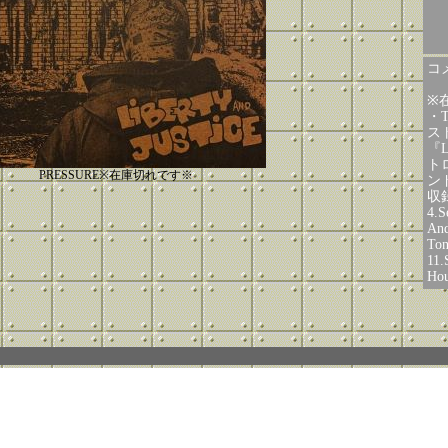
コメ
※
・T
ス
『L
ト
PRESSURE※在庫切れです※
ン
収録
4.S
And
To
11.
Hou