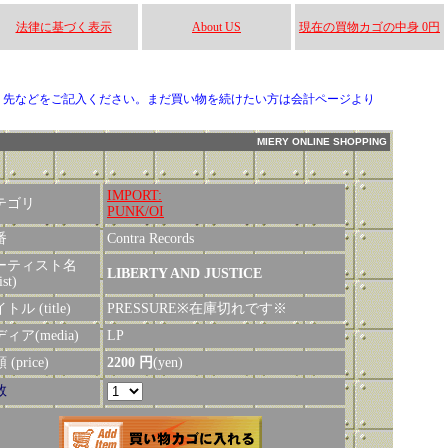
法律に基づく表示
About US
現在の買物カゴの中身 0円
り先などをご記入ください。まだ買い物を続けたい方は会計ページより
MIERY ONLINE SHOPPING
IMPORT:
テゴリ
PUNK/OI
番
Contra Records
ーティスト名
LIBERTY AND JUSTICE
ist)
トル (title)
PRESSURE※在庫切れです※
ィア(media)
LP
(price)
2200 円
(yen)
数