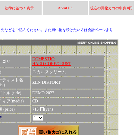
法律に基づく表示
About US
現在の買物カゴの中身 0円
り先などをご記入ください。まだ買い物を続けたい方は会計ページより
MIERY ONLINE SHOPPING
DOMESTIC:
テゴリ
HARD CORE/CRUST
番
スカルスクリーム
ーティスト名
ZEN DISTORT
ist)
トル (title)
DEMO 2022
ィア(media)
CD
(price)
715 円
(yen)
数