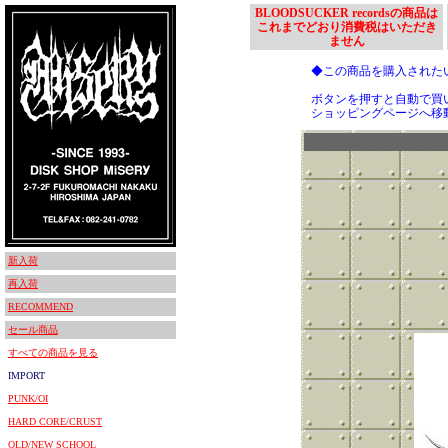
BLOODSUCKER recordsの商品は
これまでどおり消費税はいただき
ません
◆この商品を購入された
ボタンを押すと自動で買
ショッピングページへ移
新入荷
再入荷
RECOMMEND
セール商品
すべての商品を見る
IMPORT
PUNK/OI
HARD CORE/CRUST
OLD/NEW SCHOOL