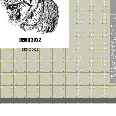
コメ
●2
ヤ
M
【Z
個
生
DEMO 2022
NK
込
プ
広
2
ャ
■収
I h