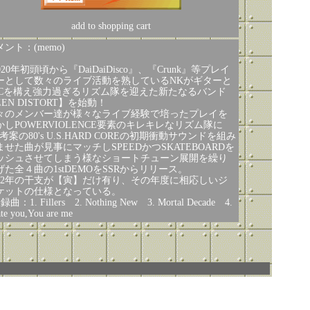
add to shopping cart
ント：(memo)
020年初頭頃から『DaiDaiDisco』、『Crunk』等プレイ
ーとして数々のライブ活動を熟しているNKがギターと
ICを構え強力過ぎるリズム隊を迎えた新たなるバンド
EN DISTORT】を始動！
々のメンバー達が様々なライブ経験で培ったプレイを
かしPOWERVIOLENCE要素のキレキレなリズム隊に
考案の80's U.S.HARD COREの初期衝動サウンドを組み
ませた曲が見事にマッチしSPEEDかつSKATEBOARDを
ッシュさせてしまう様なショートチューン展開を繰り
げた全４曲の1stDEMOをSSRからリリース。
022年の干支が【寅】だけ有り、その年度に相応しいジ
ケットの仕様となっている。
録曲：1. Fillers 2. Nothing New 3. Mortal Decade 4.
ate you,You are me