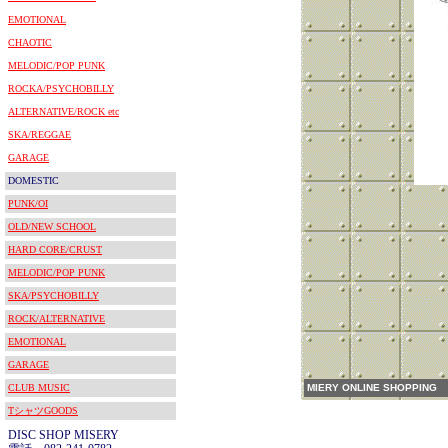
EMOTIONAL
CHAOTIC
MELODIC/POP PUNK
ROCKA/PSYCHOBILLY
ALTERNATIVE/ROCK etc
SKA/REGGAE
GARAGE
DOMESTIC
PUNK/OI
OLD/NEW SCHOOL
HARD CORE/CRUST
MELODIC/POP PUNK
SKA/PSYCHOBILLY
ROCK/ALTERNATIVE
EMOTIONAL
GARAGE
CLUB MUSIC
MIERY ONLINE SHOPPING
TシャツGOODS
DISC SHOP MISERY