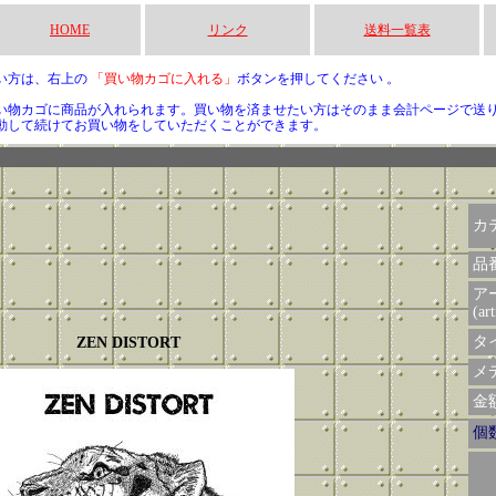
HOME
リンク
送料一覧表
い方は、右上の
「買い物カゴに入れる」
ボタンを押してください 。
い物カゴに商品が入れられます。買い物を済ませたい方はそのまま会計ページで送
動して続けてお買い物をしていただくことができます。
カ
品
ア
(art
タイ
ZEN DISTORT
メデ
金額 
個