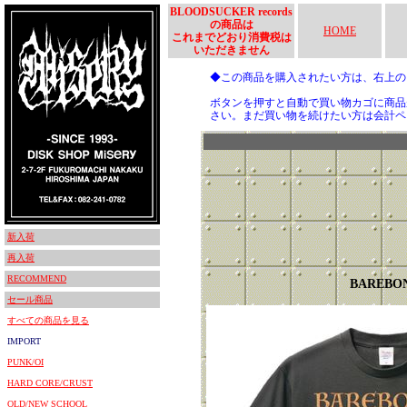
BLOODSUCKER records
の商品は
HOME
これまでどおり消費税は
いただきません
◆この商品を購入されたい方は、右上
ボタンを押すと自動で買い物カゴに商品
さい。まだ買い物を続けたい方は会計ペ
新入荷
再入荷
RECOMMEND
BAREBO
セール商品
すべての商品を見る
IMPORT
PUNK/OI
HARD CORE/CRUST
OLD/NEW SCHOOL