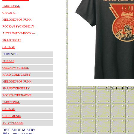
EMOTIONAL
CHAOTIC
MELODIC/POP PUNK
ROCKA/PSYCHOBILLY
ALTERNATIVE/ROCK etc
SKA/REGGAE
GARAGE
DOMESTIC
PUNK/OI
OLD/NEW SCHOOL
HARD CORE/CRUST
MELODIC/POP PUNK
ZERO T SHIR
SKA/PSYCHOBILLY
ROCK/ALTERNATIVE
EMOTIONAL
GARAGE
CLUB MUSIC
TシャツGOODS
DISC SHOP MISERY