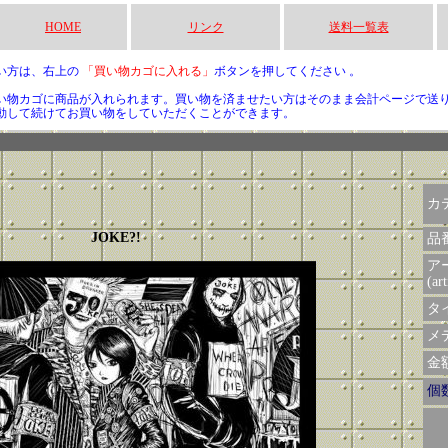
HOME
リンク
送料一覧表
い方は、右上の
「買い物カゴに入れる」
ボタンを押してください 。
い物カゴに商品が入れられます。買い物を済ませたい方はそのまま会計ページで送
動して続けてお買い物をしていただくことができます。
カ
JOKE?!
品
ア
(art
タイ
メデ
金額 
個