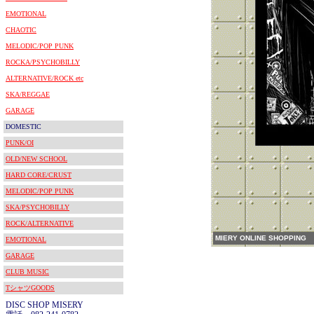
EMOTIONAL
CHAOTIC
MELODIC/POP PUNK
ROCKA/PSYCHOBILLY
ALTERNATIVE/ROCK etc
SKA/REGGAE
GARAGE
DOMESTIC
PUNK/OI
OLD/NEW SCHOOL
HARD CORE/CRUST
MELODIC/POP PUNK
SKA/PSYCHOBILLY
ROCK/ALTERNATIVE
MIERY ONLINE SHOPPING
EMOTIONAL
GARAGE
CLUB MUSIC
TシャツGOODS
DISC SHOP MISERY