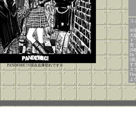
コメ
※
大
ド"
売
[M
Dr.
[収
す
PANDEMIC!※現在在庫切れです※
スタ
Da
よ