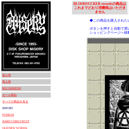
BLOODSUCKER recordsの商品は
これまでどおり消費税はいただき
ません
◆この商品を購入された
ボタンを押すと自動で買
ショッピングページへ移
新入荷
再入荷
RECOMMEND
セール商品
すべての商品を見る
IMPORT
PUNK/OI
HARD CORE/CRUST
OLD/NEW SCHOOL