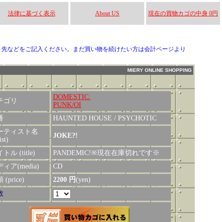
法律に基づく表示
About US
現在の買物カゴの中身 0円
り先などをご記入ください。まだ買い物を続けたい方は会計ページより
MIERY ONLINE SHOPPING
DOMESTIC:
テゴリ
PUNK/OI
番
HAUNTED HOUSE / PSYCHOTIC
ーティスト名
JOKE?!
ist)
トル (title)
PANDEMIC!※現在在庫切れです※
ィア(media)
CD
(price)
2200 円
(yen)
数