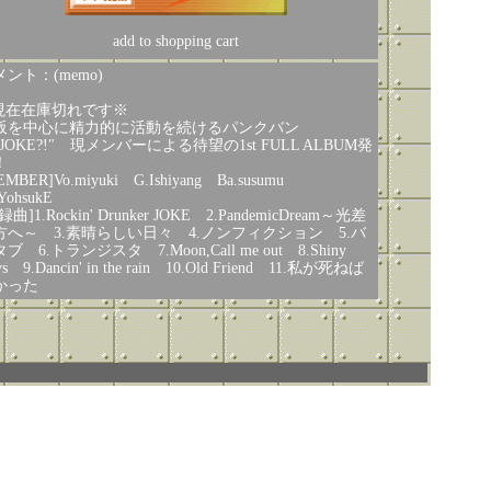
add to shopping cart
ント：(memo)
現在在庫切れです※
阪を中心に精力的に活動を続けるパンクバン
JOKE?!" 現メンバーによる待望の1st FULL ALBUM発
！
EMBER]Vo.miyuki G.Ishiyang Ba.susumu
YohsukE
録曲]1.Rockin' Drunker JOKE 2.PandemicDream～光差
方へ～ 3.素晴らしい日々 4.ノンフィクション 5.バ
ブ 6.トランジスタ 7.Moon,Call me out 8.Shiny
ys 9.Dancin' in the rain 10.Old Friend 11.私が死ねば
かった