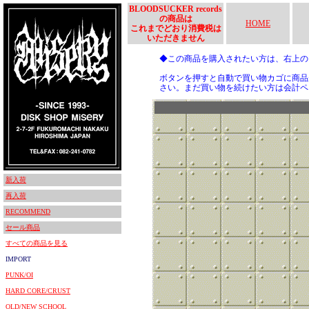
BLOODSUCKER records
の商品は
HOME
これまでどおり消費税は
いただきません
◆この商品を購入されたい方は、右上
ボタンを押すと自動で買い物カゴに商品
さい。まだ買い物を続けたい方は会計ペ
新入荷
再入荷
RECOMMEND
セール商品
すべての商品を見る
IMPORT
PUNK/OI
HARD CORE/CRUST
OLD/NEW SCHOOL