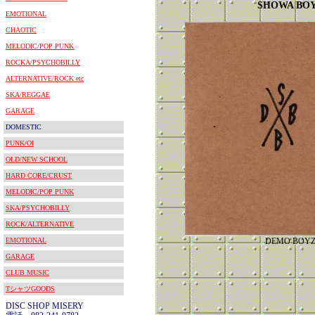
SHOWA BO
EMOTIONAL
CHAOTIC
MELODIC/POP PUNK
ROCKA/PSYCHOBILLY
ALTERNATIVE/ROCK etc
SKA/REGGAE
GARAGE
DOMESTIC
PUNK/OI
OLD/NEW SCHOOL
HARD CORE/CRUST
MELODIC/POP PUNK
SKA/PSYCHOBILLY
ROCK/ALTERNATIVE
EMOTIONAL
DEMO BOY
GARAGE
CLUB MUSIC
TシャツGOODS
DISC SHOP MISERY