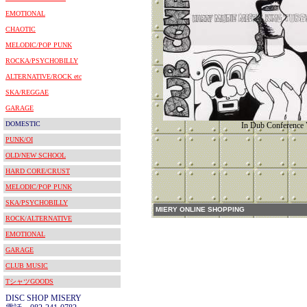
EMOTIONAL
CHAOTIC
MELODIC/POP PUNK
ROCKA/PSYCHOBILLY
ALTERNATIVE/ROCK etc
SKA/REGGAE
GARAGE
DOMESTIC
In Dub Conference 
PUNK/OI
OLD/NEW SCHOOL
HARD CORE/CRUST
MELODIC/POP PUNK
SKA/PSYCHOBILLY
MIERY ONLINE SHOPPING
ROCK/ALTERNATIVE
EMOTIONAL
GARAGE
CLUB MUSIC
TシャツGOODS
DISC SHOP MISERY