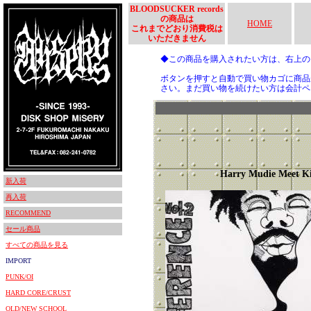
BLOODSUCKER records
の商品は
HOME
これまでどおり消費税は
いただきません
◆この商品を購入されたい方は、右上
ボタンを押すと自動で買い物カゴに商品
さい。まだ買い物を続けたい方は会計ペ
Harry Mudie Meet K
新入荷
再入荷
RECOMMEND
セール商品
すべての商品を見る
IMPORT
PUNK/OI
HARD CORE/CRUST
OLD/NEW SCHOOL