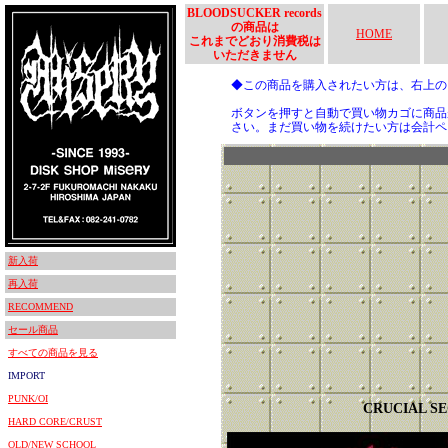
BLOODSUCKER records
の商品は
HOME
これまでどおり消費税は
いただきません
◆この商品を購入されたい方は、右上
ボタンを押すと自動で買い物カゴに商品
さい。まだ買い物を続けたい方は会計ペ
新入荷
再入荷
RECOMMEND
セール商品
すべての商品を見る
IMPORT
PUNK/OI
CRUCIAL S
HARD CORE/CRUST
OLD/NEW SCHOOL