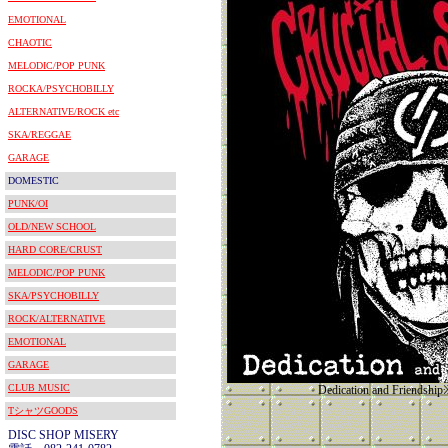
EMOTIONAL
CHAOTIC
MELODIC/POP PUNK
ROCKA/PSYCHOBILLY
ALTERNATIVE/ROCK etc
SKA/REGGAE
GARAGE
DOMESTIC
PUNK/OI
OLD/NEW SCHOOL
HARD CORE/CRUST
MELODIC/POP PUNK
SKA/PSYCHOBILLY
ROCK/ALTERNATIVE
EMOTIONAL
GARAGE
CLUB MUSIC
Dedication and Frie
TシャツGOODS
DISC SHOP MISERY