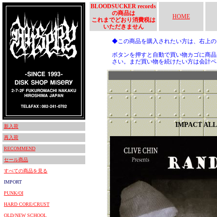
BLOODSUCKER records
の商品は
HOME
これまでどおり消費税は
いただきません
◆この商品を購入されたい方は、右上
ボタンを押すと自動で買い物カゴに商品
さい。まだ買い物を続けたい方は会計ペ
IMPACT AL
新入荷
再入荷
RECOMMEND
セール商品
すべての商品を見る
IMPORT
PUNK/OI
HARD CORE/CRUST
OLD/NEW SCHOOL