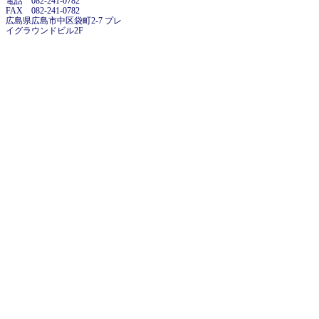
電話 082-241-0782
FAX 082-241-0782
広島県広島市中区袋町2-7 プレ
イグラウンドビル2F