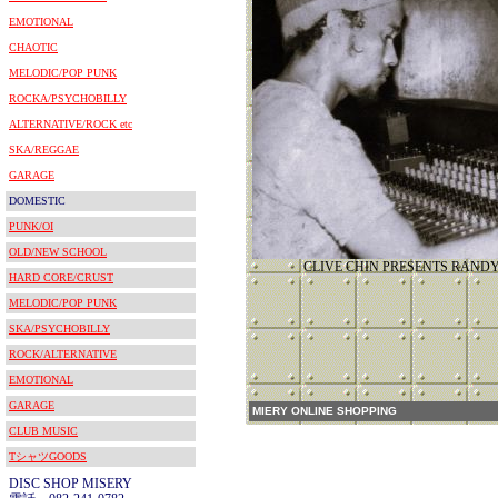
EMOTIONAL
CHAOTIC
MELODIC/POP PUNK
ROCKA/PSYCHOBILLY
ALTERNATIVE/ROCK etc
SKA/REGGAE
GARAGE
DOMESTIC
PUNK/OI
OLD/NEW SCHOOL
CLIVE CHIN PRESENTS RA
HARD CORE/CRUST
MELODIC/POP PUNK
SKA/PSYCHOBILLY
ROCK/ALTERNATIVE
EMOTIONAL
GARAGE
MIERY ONLINE SHOPPING
CLUB MUSIC
TシャツGOODS
DISC SHOP MISERY