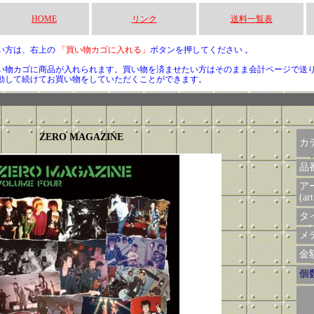
HOME
リンク
送料一覧表
い方は、右上の
「買い物カゴに入れる」
ボタンを押してください 。
い物カゴに商品が入れられます。買い物を済ませたい方はそのまま会計ページで送
動して続けてお買い物をしていただくことができます。
ZERO MAGAZINE
カ
品
ア
(art
タイ
メデ
金額 
個