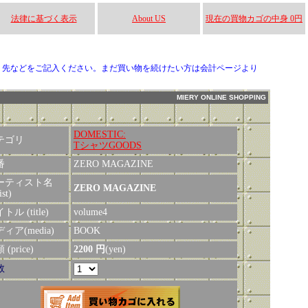
法律に基づく表示
About US
現在の買物カゴの中身 0円
り先などをご記入ください。まだ買い物を続けたい方は会計ページより
MIERY ONLINE SHOPPING
DOMESTIC:
テゴリ
TシャツGOODS
番
ZERO MAGAZINE
ーティスト名
ZERO MAGAZINE
ist)
トル (title)
volume4
ィア(media)
BOOK
(price)
2200 円
(yen)
数