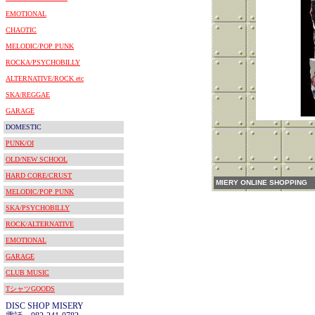
EMOTIONAL
CHAOTIC
MELODIC/POP PUNK
ROCKA/PSYCHOBILLY
ALTERNATIVE/ROCK etc
SKA/REGGAE
GARAGE
DOMESTIC
PUNK/OI
OLD/NEW SCHOOL
HARD CORE/CRUST
MIERY ONLINE SHOPPING
MELODIC/POP PUNK
SKA/PSYCHOBILLY
ROCK/ALTERNATIVE
EMOTIONAL
GARAGE
CLUB MUSIC
TシャツGOODS
DISC SHOP MISERY