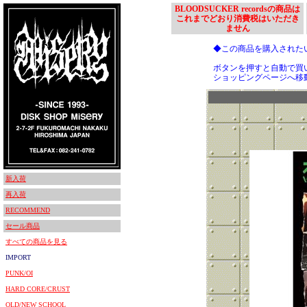
BLOODSUCKER recordsの商品は
これまでどおり消費税はいただき
ません
◆この商品を購入された
ボタンを押すと自動で買
ショッピングページへ移
新入荷
再入荷
RECOMMEND
セール商品
すべての商品を見る
IMPORT
PUNK/OI
HARD CORE/CRUST
OLD/NEW SCHOOL