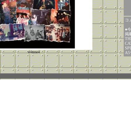
コメ
●今
掲載
TH
CA
SP
volume4
A5