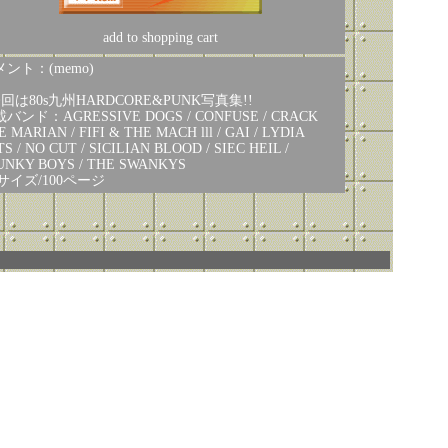
add to shopping cart
ント：(memo)
回は80s九州HARDCORE&PUNK写真集!!
バンド：AGRESSIVE DOGS / CONFUSE / CRACK
E MARIAN / FIFI & THE MACH lll / GAI / LYDIA
TS / NO CUT / SICILIAN BLOOD / SIEC HEIL /
UNKY BOYS / THE SWANKYS
サイズ/100ページ