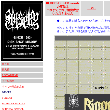
BLOODSUCKER records
の商品は
HOME
これまでどおり消費税は
いただきません
◆この商品を購入されたい方は、右上
ボタンを押すと自動で買い物カゴに商品
さい。まだ買い物を続けたい方は会計ペ
新入荷
再入荷
RECOMMEND
セール商品
すべての商品を見る
RIPPER
IMPORT
PUNK/OI
HARD CORE/CRUST
OLD/NEW SCHOOL