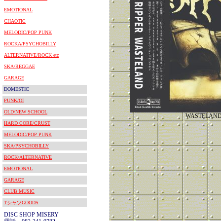
EMOTIONAL
CHAOTIC
MELODIC/POP PUNK
ROCKA/PSYCHOBILLY
ALTERNATIVE/ROCK etc
SKA/REGGAE
GARAGE
DOMESTIC
PUNK/OI
OLD/NEW SCHOOL
WASTELAN
HARD CORE/CRUST
MELODIC/POP PUNK
SKA/PSYCHOBILLY
ROCK/ALTERNATIVE
EMOTIONAL
GARAGE
CLUB MUSIC
TシャツGOODS
DISC SHOP MISERY