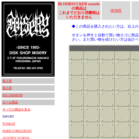
BLOODSUCKER records
の商品は
HOME
これまでどおり消費税は
いただきません
◆この商品を購入されたい方は、右上
ボタンを押すと自動で買い物カゴに商品
さい。まだ買い物を続けたい方は会計ペ
新入荷
再入荷
RECOMMEND
セール商品
すべての商品を見る
IMPORT
PUNK/OI
HARD CORE/CRUST
OLD/NEW SCHOOL