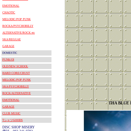
EMOTIONAL
CHAOTIC
MELODIC/POP PUNK
ROCKA/PSYCHOBILLY
ALTERNATIVE/ROCK etc
SKA/REGGAE
GARAGE
DOMESTIC
PUNK/OI
OLD/NEW SCHOOL
HARD CORE/CRUST
MELODIC/POP PUNK
SKA/PSYCHOBILLY
ROCK/ALTERNATIVE
EMOTIONAL
THA BLUE
GARAGE
CLUB MUSIC
TシャツGOODS
DISC SHOP MISERY