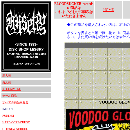
BLOODSUCKER records
の商品は
HOME
これまでどおり消費税は
いただきません
◆この商品を購入されたい方は、右上
ボタンを押すと自動で買い物カゴに商品
さい。まだ買い物を続けたい方は会計ペ
新入荷
再入荷
RECOMMEND
セール商品
VOODOO GLOW
すべての商品を見る
IMPORT
PUNK/OI
HARD CORE/CRUST
OLD/NEW SCHOOL