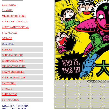
EMOTIONAL
CHAOTIC
MELODIC/POP PUNK
ROCKA/PSYCHOBILLY
ALTERNATIVE/ROCK etc
SKA/REGGAE
GARAGE
DOMESTIC
PUNK/OI
OLD/NEW SCHOOL
HARD CORE/CRUST
MELODIC/POP PUNK
SKA/PSYCHOBILLY
ROCK/ALTERNATIVE
VOODOO GLOW
EMOTIONAL
GARAGE
CLUB MUSIC
TシャツGOODS
DISC SHOP MISERY