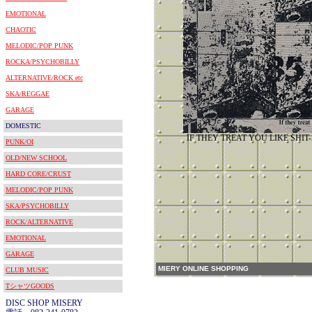
EMOTIONAL
CHAOTIC
MELODIC/POP PUNK
ROCKA/PSYCHOBILLY
ALTERNATIVE/ROCK etc
SKA/REGGAE
GARAGE
DOMESTIC
IF THEY TREAT YOU LIKE SHI
PUNK/OI
OLD/NEW SCHOOL
HARD CORE/CRUST
MELODIC/POP PUNK
SKA/PSYCHOBILLY
ROCK/ALTERNATIVE
EMOTIONAL
GARAGE
MIERY ONLINE SHOPPING
CLUB MUSIC
TシャツGOODS
DISC SHOP MISERY