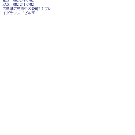
電話 082-241-0782
FAX 082-241-0782
広島県広島市中区袋町2-7 プレ
イグラウンドビル2F