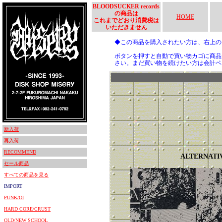
BLOODSUCKER records
の商品は
HOME
これまでどおり消費税は
いただきません
◆この商品を購入されたい方は、右上
ボタンを押すと自動で買い物カゴに商品
さい。まだ買い物を続けたい方は会計ペ
新入荷
再入荷
RECOMMEND
ALTERNATI
セール商品
すべての商品を見る
IMPORT
PUNK/OI
HARD CORE/CRUST
OLD/NEW SCHOOL