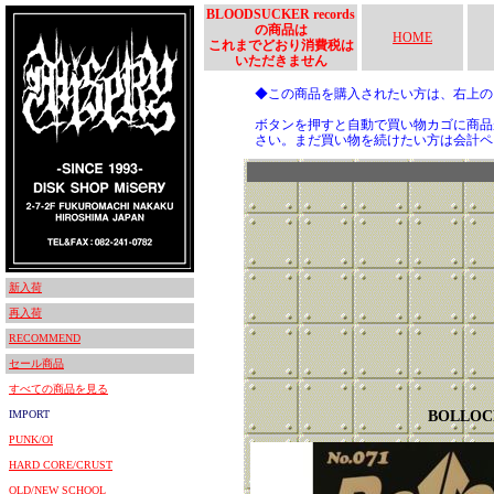
BLOODSUCKER records
の商品は
HOME
これまでどおり消費税は
いただきません
◆この商品を購入されたい方は、右上
ボタンを押すと自動で買い物カゴに商品
さい。まだ買い物を続けたい方は会計ペ
新入荷
再入荷
RECOMMEND
セール商品
すべての商品を見る
IMPORT
BOLLOC
PUNK/OI
HARD CORE/CRUST
OLD/NEW SCHOOL