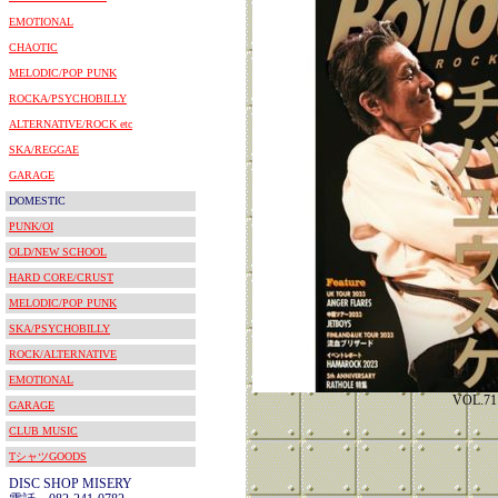
EMOTIONAL
CHAOTIC
MELODIC/POP PUNK
ROCKA/PSYCHOBILLY
ALTERNATIVE/ROCK etc
SKA/REGGAE
GARAGE
DOMESTIC
PUNK/OI
OLD/NEW SCHOOL
HARD CORE/CRUST
MELODIC/POP PUNK
SKA/PSYCHOBILLY
ROCK/ALTERNATIVE
EMOTIONAL
VOL.71
GARAGE
CLUB MUSIC
TシャツGOODS
DISC SHOP MISERY