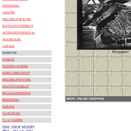
EMOTIONAL
CHAOTIC
MELODIC/POP PUNK
ROCKA/PSYCHOBILLY
ALTERNATIVE/ROCK etc
SKA/REGGAE
GARAGE
Reorganize!
DOMESTIC
PUNK/OI
OLD/NEW SCHOOL
HARD CORE/CRUST
MELODIC/POP PUNK
SKA/PSYCHOBILLY
ROCK/ALTERNATIVE
MIERY ONLINE SHOPPING
EMOTIONAL
GARAGE
CLUB MUSIC
TシャツGOODS
DISC SHOP MISERY