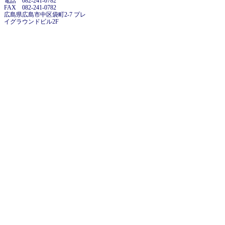
電話 082-241-0782
FAX 082-241-0782
広島県広島市中区袋町2-7 プレ
イグラウンドビル2F