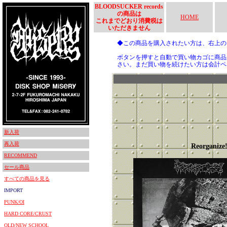
BLOODSUCKER records
の商品は
HOME
これまでどおり消費税は
いただきません
◆この商品を購入されたい方は、右上
ボタンを押すと自動で買い物カゴに商品
さい。まだ買い物を続けたい方は会計ペ
新入荷
再入荷
Reorganize
RECOMMEND
セール商品
すべての商品を見る
IMPORT
PUNK/OI
HARD CORE/CRUST
OLD/NEW SCHOOL