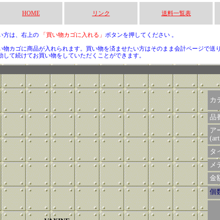
HOME
リンク
送料一覧表
い方は、右上の
「買い物カゴに入れる」
ボタンを押してください 。
い物カゴに商品が入れられます。買い物を済ませたい方はそのまま会計ページで送
動して続けてお買い物をしていただくことができます。
カ
品
ア
(art
タイ
メデ
金額 
個