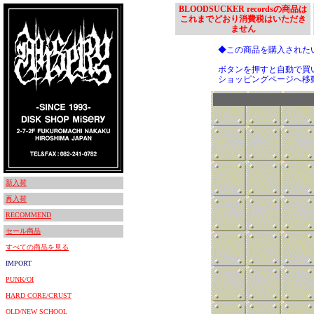
BLOODSUCKER recordsの商品は
これまでどおり消費税はいただき
ません
◆この商品を購入された
ボタンを押すと自動で買
ショッピングページへ移
新入荷
再入荷
RECOMMEND
セール商品
すべての商品を見る
IMPORT
PUNK/OI
HARD CORE/CRUST
OLD/NEW SCHOOL