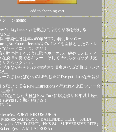
add to shopping cart
ント：(memo)
ew YorkはBrooklynを拠点に活発な活動を続ける
XINE!!
等の音楽性は往年の80年代UK、特にRiot City
cords,No Future Records等のバンドを基軸としたストレ
トなハードコアパンクだ！
強く吐き捨てるように歌うボーカル、絶妙にメロディ
スな旋律を奏でるギター、そしてそれらをガッチリ支
るリズムセクション！
ンプルながらもN.Yの精鋭達で演奏される楽曲はセンス
群だ。
ースされたばかりのLP含む正にI've got thoseな全音源
。
を聴いて旧友Raw Distractionsと行われる来日ツアー会
へ是非！
K82の起こした火種はNew Yorkに燃え移り40年以上経っ
今も尚激しく燃え続ける！
 IN '24!
:Stevie(ex-PORVENIR OSCURO)
: Mike(ex-SAD BOYS、EXTENDED HELL、80HD)
:Anya(ex-VIVID SEKT、PMS 84、SUBVERSIVE RITE)
:Roberto(ex-LA MILAGROSA)