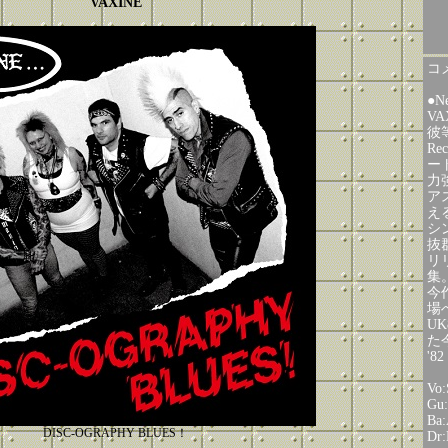
VAXINE
コメ
●N
VA
彼
Re
ー
力
ア
え
シ
抜
リリ
集
今作
場
U
た
'82
Vo
Gu
Ba
DISC-OGRAPHY BLUES！
Dr