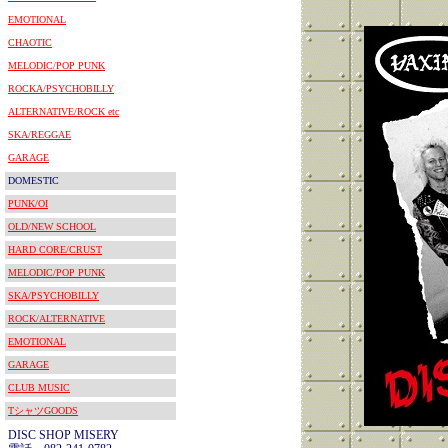
EMOTIONAL
CHAOTIC
MELODIC/POP PUNK
ROCKA/PSYCHOBILLY
ALTERNATIVE/ROCK etc
SKA/REGGAE
GARAGE
DOMESTIC
PUNK/OI
OLD/NEW SCHOOL
HARD CORE/CRUST
MELODIC/POP PUNK
SKA/PSYCHOBILLY
ROCK/ALTERNATIVE
EMOTIONAL
GARAGE
CLUB MUSIC
TシャツGOODS
DISC SHOP MISERY