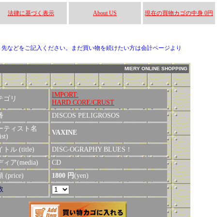
法律に基づく表示
About US
現在の買物カゴの中身 0円
り先などをご記入ください。まだ買い物を続けたい方は会計ページより
MIERY ONLINE SHOPPING
IMPORT:
テゴリ
HARD CORE/CRUST
番
DISCOS PELIGROSOS
ーティスト名
VAXINE
ist)
トル (title)
DISC-OGRAPHY BLUES！
ィア(media)
CD
(price)
1800 円
(yen)
数