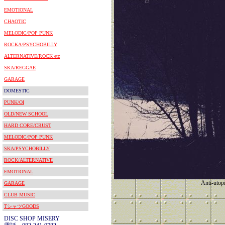
EMOTIONAL
CHAOTIC
MELODIC/POP PUNK
ROCKA/PSYCHOBILLY
ALTERNATIVE/ROCK etc
SKA/REGGAE
GARAGE
DOMESTIC
PUNK/OI
OLD/NEW SCHOOL
HARD CORE/CRUST
MELODIC/POP PUNK
SKA/PSYCHOBILLY
ROCK/ALTERNATIVE
EMOTIONAL
Anti-utop
GARAGE
CLUB MUSIC
TシャツGOODS
DISC SHOP MISERY