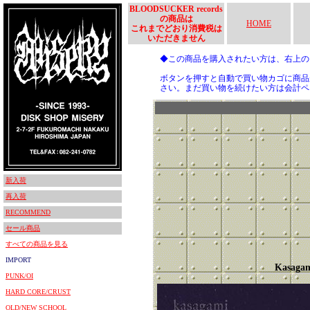
BLOODSUCKER records
の商品は
HOME
これまでどおり消費税は
いただきません
◆この商品を購入されたい方は、右上
ボタンを押すと自動で買い物カゴに商品
さい。まだ買い物を続けたい方は会計ペ
新入荷
再入荷
RECOMMEND
セール商品
すべての商品を見る
IMPORT
Kasaga
PUNK/OI
HARD CORE/CRUST
OLD/NEW SCHOOL