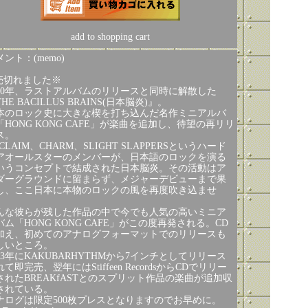
add to shopping cart
ント：(memo)
売切れました※
010年、ラストアルバムのリリースと同時に解散した
HE BACILLUS BRAINS(日本脳炎)』。
本のロック史に大きな楔を打ち込んだ名作ミニアルバ
「HONG KONG CAFE」が楽曲を追加し、待望の再リリ
ス。
CLAIM、CHARM、SLIGHT SLAPPERSというハード
アオールスターのメンバーが、日本語のロックを演る
いうコンセプトで結成された日本脳炎。その活動はア
ダーグラウンドに留まらず、メジャーデビューまで果
し、ここ日本に本物のロックの風を再度吹き込ませ
。
んな彼らが残した作品の中で今でも人気の高いミニア
バム「HONG KONG CAFE」がこの度再発される。CD
加え、初めてのアナログフォーマットでのリリースも
しいところ。
003年にKAKUBARHYTHMから7インチとしてリリース
て即完売、翌年にはStiffeen RecordsからCDでリリー
されたBREAKfASTとのスプリット作品の楽曲が追加収
されている。
ナログは限定500枚プレスとなりますのでお早めに。