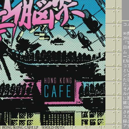
コメ
※
2
『T
日
ム
ー
EX
コ
と
ン
た
た
そ
ル
に
嬉
2
され
ス
録
ア
HONG KONG CAFE LP ※SOLD OUT※