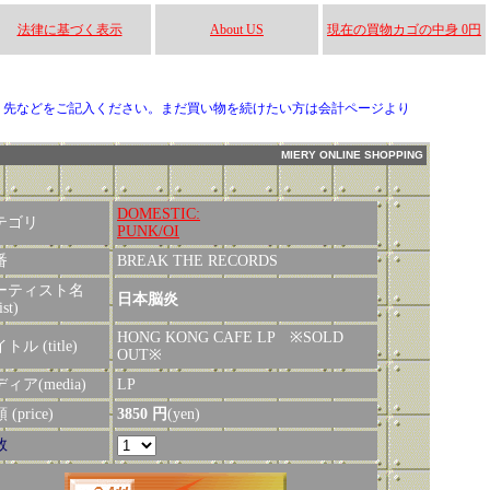
法律に基づく表示
About US
現在の買物カゴの中身 0円
り先などをご記入ください。まだ買い物を続けたい方は会計ページより
MIERY ONLINE SHOPPING
DOMESTIC:
テゴリ
PUNK/OI
番
BREAK THE RECORDS
ーティスト名
日本脳炎
ist)
HONG KONG CAFE LP ※SOLD
トル (title)
OUT※
ィア(media)
LP
(price)
3850 円
(yen)
数