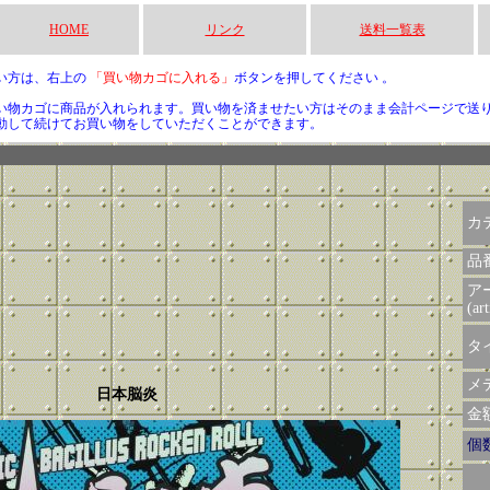
HOME
リンク
送料一覧表
い方は、右上の
「買い物カゴに入れる」
ボタンを押してください 。
い物カゴに商品が入れられます。買い物を済ませたい方はそのまま会計ページで送
動して続けてお買い物をしていただくことができます。
カ
品
ア
(art
タイ
メデ
日本脳炎
金額 
個