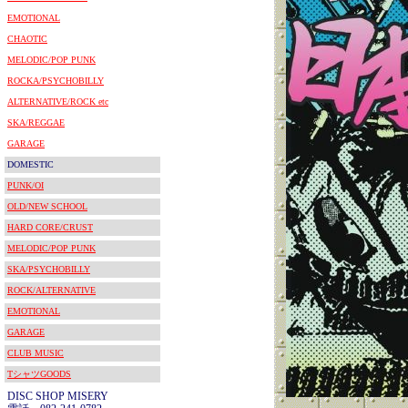
EMOTIONAL
CHAOTIC
MELODIC/POP PUNK
ROCKA/PSYCHOBILLY
ALTERNATIVE/ROCK etc
SKA/REGGAE
GARAGE
DOMESTIC
PUNK/OI
OLD/NEW SCHOOL
HARD CORE/CRUST
MELODIC/POP PUNK
SKA/PSYCHOBILLY
ROCK/ALTERNATIVE
EMOTIONAL
GARAGE
CLUB MUSIC
TシャツGOODS
DISC SHOP MISERY