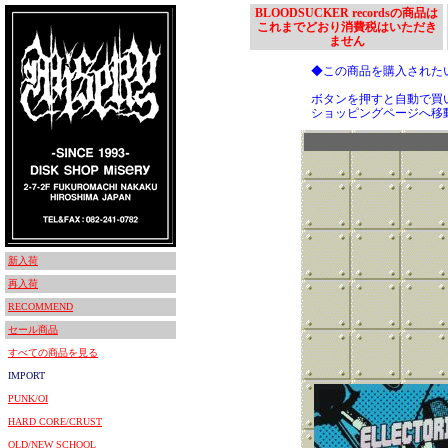
BLOODSUCKER recordsの商品は
これまでどおり消費税はいただき
ません
◆この商品を購入された
ボタンを押すと自動で買
ショッピングページへ移
新入荷
再入荷
RECOMMEND
セール商品
すべての商品を見る
IMPORT
PUNK/OI
HARD CORE/CRUST
OLD/NEW SCHOOL