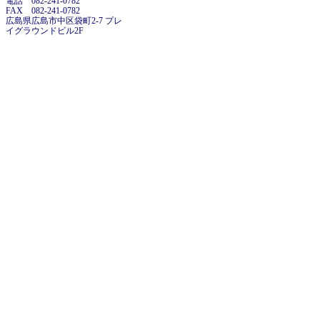
電話 082-241-0782
FAX 082-241-0782
広島県広島市中区袋町2-7 プレ
イグラウンドビル2F