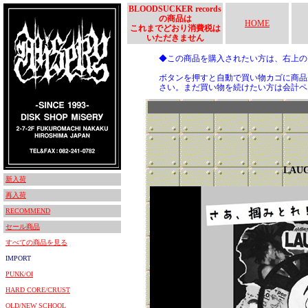
BLOODSUCKER records
の商品は
HOME
これまでどおり消費税は
いただきません
◆この商品を購入されたい方は、右上
ボタンを押すと自動で買い物カゴに商品
さい。まだ買い物を続けたい方は会計ペ
LAUG
新入荷
再入荷
RECOMMEND
セール商品
すべての商品を見る
IMPORT
PUNK/OI
HARD CORE/CRUST
OLD/NEW SCHOOL