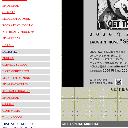
EMOTIONAL
CHAOTIC
MELODIC/POP PUNK
ROCKA/PSYCHOBILLY
ALTERNATIVE/ROCK etc
SKA/REGGAE
GARAGE
DOMESTIC
PUNK/OI
OLD/NEW SCHOOL
HARD CORE/CRUST
MELODIC/POP PUNK
SKA/PSYCHOBILLY
"GET THE 
ROCK/ALTERNATIVE
EMOTIONAL
GARAGE
CLUB MUSIC
TシャツGOODS
DISC SHOP MISERY
MIERY ONLINE SHOPPING