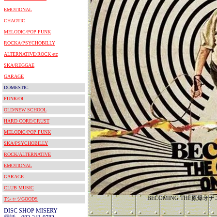
EMOTIONAL
CHAOTIC
MELODIC/POP PUNK
ROCKA/PSYCHOBILLY
ALTERNATIVE/ROCK etc
SKA/REGGAE
GARAGE
DOMESTIC
PUNK/OI
OLD/NEW SCHOOL
HARD CORE/CRUST
MELODIC/POP PUNK
SKA/PSYCHOBILLY
ROCK/ALTERNATIVE
EMOTIONAL
GARAGE
CLUB MUSIC
BECOMING THE原爆オナ
TシャツGOODS
DISC SHOP MISERY