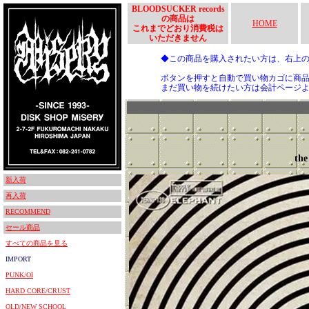
BLOODSUCKER records
の商品は
HOME
これまでどおり消費税は
いただきません
◆この商品を購入されたい方は、右上
ボタンを押すと自動で買い物カゴに商
まだ買い物を続けたい方は会計ページ
t
新入荷
再入荷
RECOMMEND
セール商品
すべての商品を見る
IMPORT
PUNK/OI
HARD CORE/CRUST
OLD/NEW SCHOOL