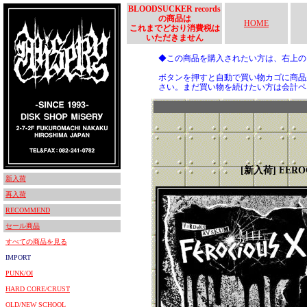
BLOODSUCKER records
の商品は
HOME
これまでどおり消費税は
いただきません
◆この商品を購入されたい方は、右上
ボタンを押すと自動で買い物カゴに商品
さい。まだ買い物を続けたい方は会計ペ
[新入荷] FERO
新入荷
再入荷
RECOMMEND
セール商品
すべての商品を見る
IMPORT
PUNK/OI
HARD CORE/CRUST
OLD/NEW SCHOOL