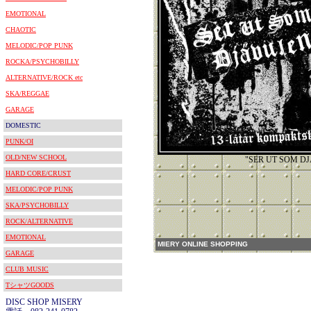
EMOTIONAL
CHAOTIC
MELODIC/POP PUNK
ROCKA/PSYCHOBILLY
ALTERNATIVE/ROCK etc
SKA/REGGAE
GARAGE
DOMESTIC
PUNK/OI
OLD/NEW SCHOOL
"SER UT SOM D
HARD CORE/CRUST
MELODIC/POP PUNK
SKA/PSYCHOBILLY
ROCK/ALTERNATIVE
EMOTIONAL
MIERY ONLINE SHOPPING
GARAGE
CLUB MUSIC
TシャツGOODS
DISC SHOP MISERY