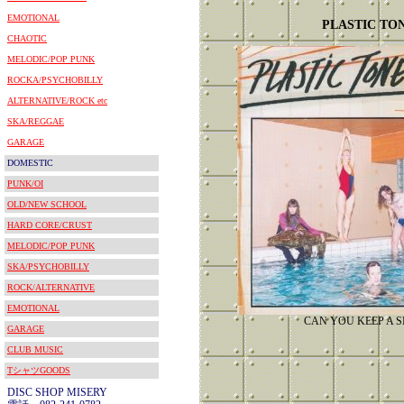
EMOTIONAL
PLASTIC TO
CHAOTIC
MELODIC/POP PUNK
ROCKA/PSYCHOBILLY
ALTERNATIVE/ROCK etc
SKA/REGGAE
GARAGE
DOMESTIC
PUNK/OI
OLD/NEW SCHOOL
HARD CORE/CRUST
MELODIC/POP PUNK
SKA/PSYCHOBILLY
ROCK/ALTERNATIVE
EMOTIONAL
CAN YOU KEEP A S
GARAGE
CLUB MUSIC
TシャツGOODS
DISC SHOP MISERY