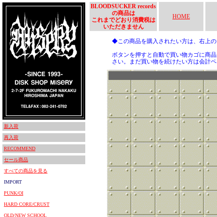
BLOODSUCKER records
の商品は
HOME
これまでどおり消費税は
いただきません
◆この商品を購入されたい方は、右上
ボタンを押すと自動で買い物カゴに商品
さい。まだ買い物を続けたい方は会計ペ
新入荷
再入荷
RECOMMEND
セール商品
すべての商品を見る
IMPORT
PUNK/OI
HARD CORE/CRUST
OLD/NEW SCHOOL