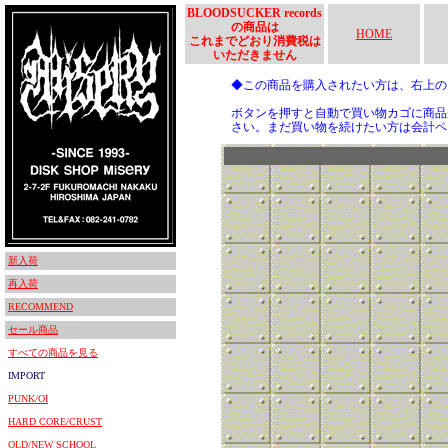
BLOODSUCKER records
の商品は
HOME
これまでどおり消費税は
いただきません
◆この商品を購入されたい方は、右上
ボタンを押すと自動で買い物カゴに商品
さい。まだ買い物を続けたい方は会計ペ
新入荷
再入荷
RECOMMEND
セール商品
すべての商品を見る
IMPORT
PUNK/OI
HARD CORE/CRUST
OLD/NEW SCHOOL