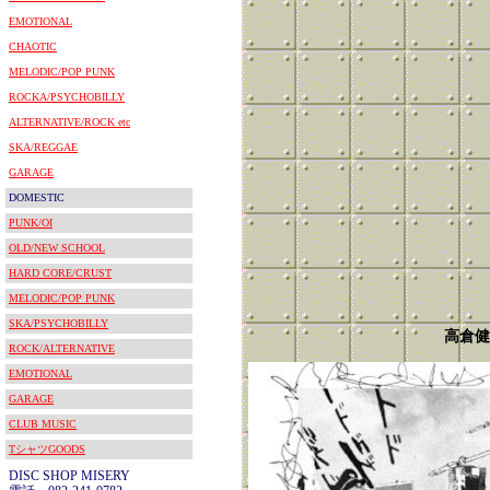
EMOTIONAL
CHAOTIC
MELODIC/POP PUNK
ROCKA/PSYCHOBILLY
ALTERNATIVE/ROCK etc
SKA/REGGAE
GARAGE
DOMESTIC
PUNK/OI
OLD/NEW SCHOOL
HARD CORE/CRUST
MELODIC/POP PUNK
SKA/PSYCHOBILLY
高倉健
ROCK/ALTERNATIVE
EMOTIONAL
GARAGE
CLUB MUSIC
TシャツGOODS
DISC SHOP MISERY