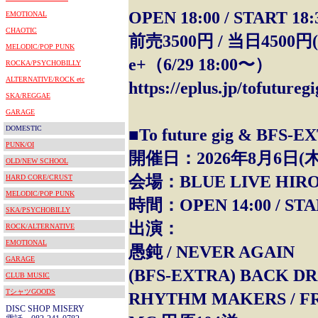
OPEN 18:00 / START 18:
EMOTIONAL
CHAOTIC
前売3500円 / 当日4500円
MELODIC/POP PUNK
e+（6/29 18:00〜）
ROCKA/PSYCHOBILLY
ALTERNATIVE/ROCK etc
https://eplus.jp/tofuturegi
SKA/REGGAE
GARAGE
DOMESTIC
■To future gig & 
PUNK/OI
開催日：2026年8月6日(木
OLD/NEW SCHOOL
会場：BLUE LIVE HIR
HARD CORE/CRUST
MELODIC/POP PUNK
時間：OPEN 14:00 / STAR
SKA/PSYCHOBILLY
出演：
ROCK/ALTERNATIVE
EMOTIONAL
愚鈍 / NEVER AGAIN
GARAGE
(BFS-EXTRA) BACK DR
CLUB MUSIC
TシャツGOODS
RHYTHM MAKERS / F
DISC SHOP MISERY