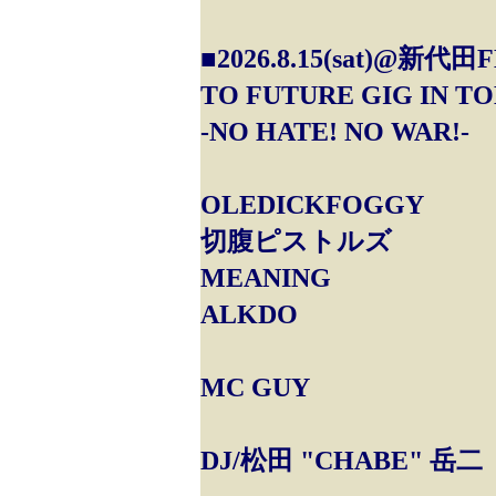
■2026.8.15(sat)@新代田
TO FUTURE GIG IN TO
-NO HATE! NO WAR!-
OLEDICKFOGGY
切腹ピストルズ
MEANING
ALKDO
MC GUY
DJ/松田 "CHABE" 岳二