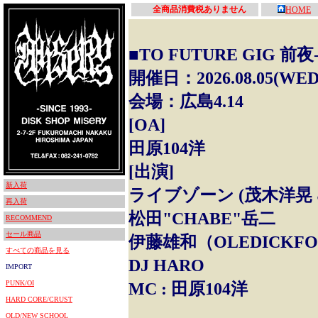
全商品消費税ありません
HOME
■TO FUTURE GIG 前夜-Th
開催日：2026.08.05(WED
会場：広島4.14
[OA]
田原104洋
[出演]
新入荷
ライブゾーン (茂木洋晃 & 
再入荷
松田"CHABE"岳二
RECOMMEND
セール商品
伊藤雄和（OLEDICKFO
すべての商品を見る
DJ HARO
IMPORT
PUNK/OI
MC : 田原104洋
HARD CORE/CRUST
OLD/NEW SCHOOL