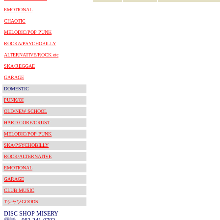
EMOTIONAL
CHAOTIC
MELODIC/POP PUNK
ROCKA/PSYCHOBILLY
ALTERNATIVE/ROCK etc
SKA/REGGAE
GARAGE
DOMESTIC
PUNK/OI
OLD/NEW SCHOOL
HARD CORE/CRUST
MELODIC/POP PUNK
SKA/PSYCHOBILLY
ROCK/ALTERNATIVE
EMOTIONAL
GARAGE
CLUB MUSIC
TシャツGOODS
DISC SHOP MISERY