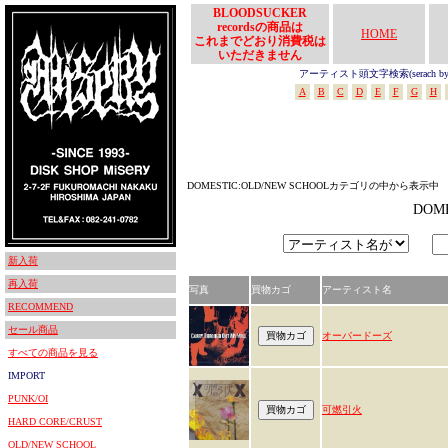
BLOODSUCKER
recordsの商品は
HOME
これまでどおり消費税は
いただきません
アーティスト頭文字検索(serach by In
A
B
C
D
E
F
G
H
DOMESTIC:OLD/NEW SCHOOLカテゴリの中から表示中
DOM
新入荷
再入荷
写真
買物カゴ
アーティスト名
RECOMMEND
セール商品
オーバードーズ
すべての商品を見る
IMPORT
PUNK/OI
可燃引火
HARD CORE/CRUST
OLD/NEW SCHOOL