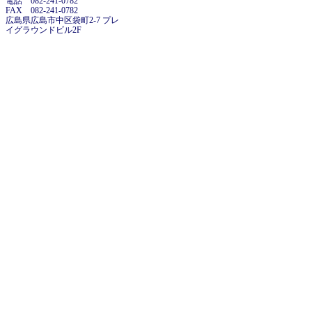
電話 082-241-0782
FAX 082-241-0782
広島県広島市中区袋町2-7 プレ
イグラウンドビル2F