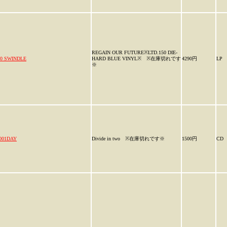
REGAIN OUR FUTURE※LTD.150 DIE-
00 SWINDLE
HARD BLUE VINYL※ ※在庫切れです
4290円
LP
※
.001DAY
Divide in two ※在庫切れです※
1500円
CD