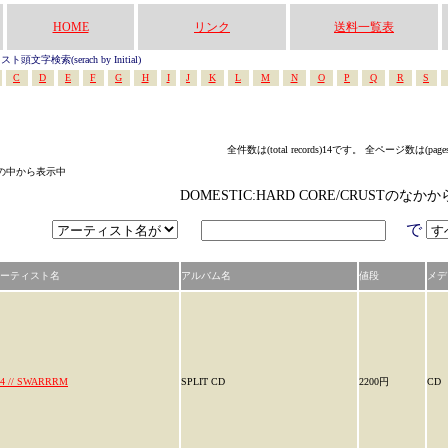
HOME
リンク
送料一覧表
頭文字検索(serach by Initial)
C
D
E
F
G
H
I
J
K
L
M
N
O
P
Q
R
S
全件数は(total records)14です。 全ページ数は(page
ゴリの中から表示中
DOMESTIC:HARD CORE/CRUSTのな
で
ーティスト名
アルバム名
値段
メデ
24 // SWARRRM
SPLIT CD
2200円
CD