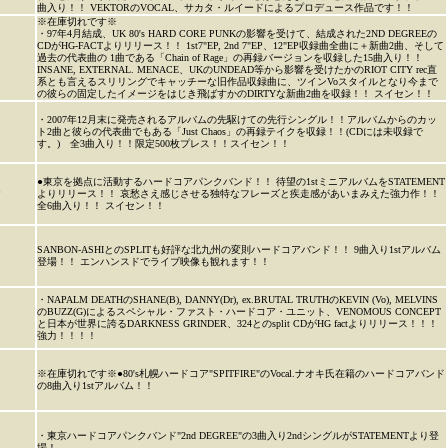
曲入り！！ VEKTORのVOCAL、サカタ・ルイードによるプロデュース作品です！！
※在庫切れです※
・97年4月結成、UK 80's HARD CORE PUNKの影響を受けて、結成された2ND DEGREEの
CDがHG-FACTよりリリース！！ 1st7"EP, 2nd 7"EP、12"EP収録曲全曲に＋新曲2曲、そして
過去の代表曲の 1曲である「Chain of Rage」の再録バージョンを収録した15曲入り！！
INSANE, EXTERNAL. MENACE、UKのUNDEAD等から影響を受けたかのRIOT CITY rec直
系とも言えるスリリングでキャッチーな旧作品収録曲に、ツインVoスタイルとなり今まで
の彼らの固定したイメージをはじき飛ばすかのDIRTYな新曲2曲を収録！！ スイセン！！
・2007年12月末に発売されるアルバムの先駆けての先行シングル！！アルバムからのカッ
ト2曲と彼らの代表曲でもある「Just Chaos」の再録テイクを収録！！(CDには未収録で
す。) 全3曲入り！！限定500枚プレス！！スイセン！！
●東京を拠点に活動するハードコアパンクバンド！！ 待望の1stミニアルバムをSTATEMENT
P
よりリリース！！ 哀愁さえ感じさせる独特なフレーズと疾走感があいまみえた強力作！！
全6曲入り！！ スイセン！！
SANBON-ASHIとのSPLITも好評な北九州の変則ハードコアバンド！！ 9曲入り1stアルバム
登場！！ エンハンスドでライブ映像も観れます！！
・NAPALM DEATHのSHANE(B), DANNY(Dr), ex.BRUTAL TRUTHのKEVIN (Vo), MELVINS
のBUZZ(G)によるスペシャル・ファスト・ハードコア・ユニット、VENOMOUS CONCEPT
と日本が世界に誇るDARKNESS GRINDER、324とのsplit CDがHG factよりリリース！！！
強力！！！！
※在庫切れです※●80's札幌ハードコア"SPITFIRE"のVocal.ナオキ氏在籍のハードコアバンド
の8曲入り1stアルバム！！
・東京ハードコアパンクバンド"2nd DEGREE"の3曲入り2ndシングルがSTATEMENTより登
場！