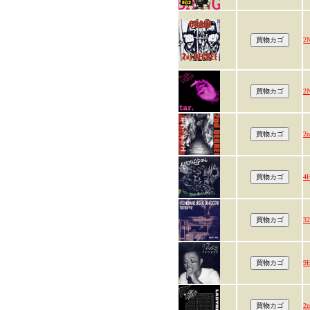
2
2
2
4
3
9
2