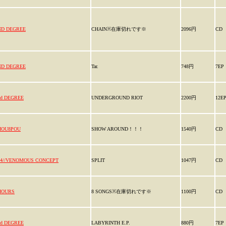
ND DEGREE
CHAIN※在庫切れです※
2096円
CD
ND DEGREE
Tar.
748円
7EP
nd DEGREE
UNDERGROUND RIOT
2200円
12E
HOU8POU
SHOW AROUND！！！
1540円
CD
24//VENOMOUS CONCEPT
SPLIT
1047円
CD
HOURS
8 SONGS※在庫切れです※
1100円
CD
nd DEGREE
LABYRINTH E.P.
880円
7EP