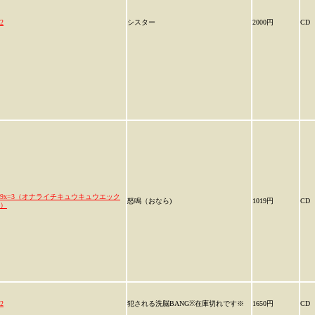
2
シスター
2000円
CD
99x=3（オナライチキュウキュウエック
怒鳴（おなら)
1019円
CD
）
2
犯される洗脳BANG※在庫切れです※
1650円
CD