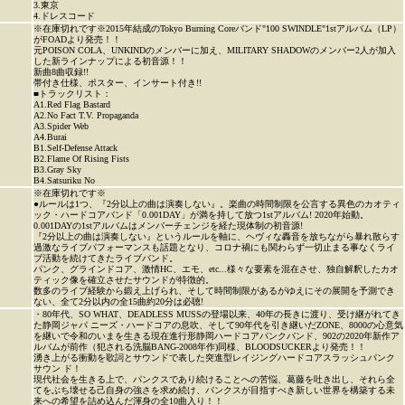
3.東京
4.ドレスコード
※在庫切れです※2015年結成のTokyo Burning Coreバンド"100 SWINDLE"1stアルバム（LP）
がFOADより発売！！
元POISON COLA、UNKINDのメンバーに加え、MILITARY SHADOWのメンバー2人が加入
した新ラインナップによる初音源！！
新曲8曲収録!!
帯付き仕様、ポスター、インサート付き!!
■トラックリスト：
A1.Red Flag Bastard
A2.No Fact T.V. Propaganda
A3.Spider Web
A4.Burai
B1.Self-Defense Attack
B2.Flame Of Rising Fists
B3.Gray Sky
B4.Satsuriku No
※在庫切れです※
●ルールは1つ、『2分以上の曲は演奏しない』。楽曲の時間制限を公言する異色のカオティ
ック・ハードコアバンド「0.001DAY」が満を持して放つ1stアルバム! 2020年始動。
0.001DAYの1stアルバムはメンバーチェンジを経た現体制の初音源!
『2分以上の曲は演奏しない』というルールを軸に、ヘヴィな轟音を放ちながら暴れ散らす
過激なライブパフォーマンスも話題となり、コロナ禍にも関わらず一切止まる事なくライ
ブ活動を続けてきたライブバンド。
パンク、グラインドコア、激情HC、エモ、etc...様々な要素を混在させ、独自解釈したカオ
ティック像を確立させたサウンドが特徴的。
数多のライブ経験から鍛え上げられ、そして時間制限があるがゆえにその展開を予測でき
ない、全て2分以内の全15曲約20分は必聴!
・80年代、SO WHAT、DEADLESS MUSSの登場以来、40年の長きに渡り、受け継がれてき
た静岡ジャパ ニーズ・ハードコアの息吹、そして90年代を引き継いだZONE、8000の心意気
を継いで令和のいまを生きる現在進行形静岡ハードコアパンクバンド、902の2020年新作ア
ルバムが前作（犯される洗脳BANG-2008年作)同様、BLOODSUCKERより発売！！
湧き上がる衝動を歌詞とサウンドで表した突進型レイジングハードコアスラッシュパンク
サウン ド！
現代社会を生きる上で、パンクスであり続けることへの苦悩、葛藤を吐き出し、それら全
てをぶち壊せる己自身の強さを求め続け、パンクスが目指すべき新しい世界を構築する未
来への希望を詰め込んだ渾身の全10曲入り！！