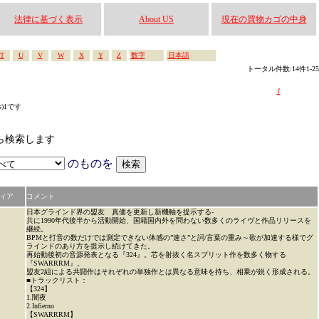
法律に基づく表示
About US
現在の買物カゴの中身
T
U
V
W
X
Y
Z
数字
日本語
トータル件数:14件1-25
1
s)1です
かから検索します
のものを
ィア
コメント
日本グラインド界の盟友 真価を更新し新機軸を提示する-
共に1990年代後半から活動開始、国籍国内外を問わない数多くのライヴと作品リリースを
継続。
BPMと打音の数だけでは測定できない体感の”速さ”と詞/言葉の重み～歌が加速する様でグ
ラインドのあり方を提示し続けてきた。
再始動後初の音源発表となる『324』。芯を射抜く名スプリット作を数多く物する
『SWARRRM』。
盟友2組による共闘作はそれぞれの単独作とは異なる意味を持ち、相乗が鋭く形成される。
■トラックリスト：
【324】
1.闇夜
2.Infierno
【SWARRRM】