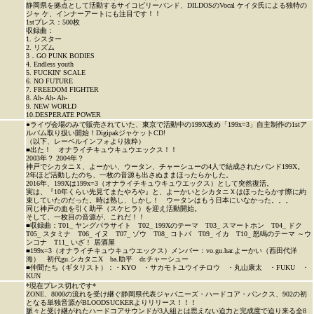
静岡県を拠点として活動するサイコビリーバンド、DILDOSのVocal ケイタ氏による独特の
ジャ ケ、インナーアートにも注目です！！
1stプレス：500枚
収録曲：
1. シスター
2. リズム
3．GO PUNK BODIES
4. Endless youth
5. FUCKIN' SCALE
6. NO FUTURE
7. FREEDOM FIGHTER
8. Ah- Ah- Ah-
9. NEW WORLD
10.DESPERATE POWER
●ライヴ会場のみで販売されていた、東京で活動中の199X改め「199x=3」自主制作の1stア
ルバム取り扱い開始！DigipakジャケットCD!
（以下、レーベルインフォより抜粋）
■出た！ オナライチキュウキュウエックス！！
2003年？ 2004年？
神戸でシカタニＸ、よーかい、ウータン、チャーシューの4人で結成されたバンド199X。
2年ほど活動したのち、一枚の音源も出さぬままほったらかした。
2016年、199Xは199x=3（オナライチキュウキュウエックス）として突然復活。
実は、『10年くらい先見てまたやろや』と、よーかいとシカタニＸはほったらかす際に約
束していたのだった。時は熟し、しかし！ ウータンはもう日本にいなかった。。。
同じ神戸の血を引く助平（スケヒラ）を迎え活動開始。
そして、一枚目の音源が、これだ！！
■収録曲：T01_ ヤングパラサイト T02_ 199Xのテーマ T03_ スマートホン T04_ ドク
T05_ スタミナ T06_ イヌ T07_ ゾウ T08_ コトバ T09_ イカ T10_ 怒鳴のテーマ ～ウ
ンコナ T11_ いざ！ 居酒屋
■199x=3（オナライチキュウキュウエックス）メンバー：vo.gu.har.よーかい（西田代洋
海） 初代gu.シカタニX ba.助平 dr.チャーシュー
■仲間たち（ギタリスト）：・KYO ・サカモトユウイチロウ ・丸山康太 ・FUKU ・
KUN
*現在プレス切れです*
ZONE、8000の流れを受け継ぐ静岡県代表ジャパニーズ・ハードコア・パンクス、902の初
となる単独音源がBLOODSUCKERよりリリース！！！
脈々と受け継がれたハードコアサウンドが3人組とは思えない迫力と完成度で迫り来る全8