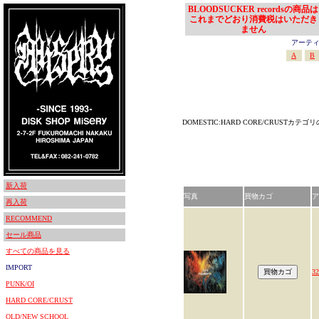
BLOODSUCKER recordsの商品は
これまでどおり消費税はいただき
ません
アーティスト
A
B
DOMESTIC:HARD CORE/CRUSTカテ
新入荷
写真
買物カゴ
ア
再入荷
RECOMMEND
セール商品
すべての商品を見る
IMPORT
3
PUNK/OI
HARD CORE/CRUST
OLD/NEW SCHOOL