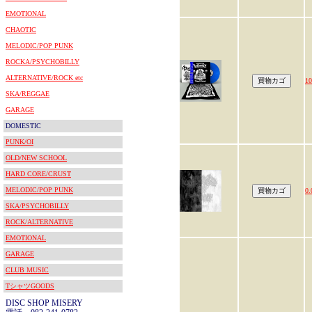
EMOTIONAL
CHAOTIC
MELODIC/POP PUNK
ROCKA/PSYCHOBILLY
ALTERNATIVE/ROCK etc
1
SKA/REGGAE
GARAGE
DOMESTIC
PUNK/OI
OLD/NEW SCHOOL
HARD CORE/CRUST
MELODIC/POP PUNK
0
SKA/PSYCHOBILLY
ROCK/ALTERNATIVE
EMOTIONAL
GARAGE
CLUB MUSIC
TシャツGOODS
DISC SHOP MISERY