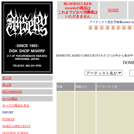
BLOODSUCKER
recordsの商品は
HOME
これまでどおり消費税は
いただきません
アーティスト頭文字検索(serach by In
A
B
C
D
E
F
G
H
DOMESTIC:HARD CORE/CRUSTカテゴリの中から表示中
DOM
新入荷
再入荷
写真
買物カゴ
アーティスト名
RECOMMEND
セール商品
すべての商品を見る
IMPORT
PUNK/OI
HARD CORE/CRUST
OLD/NEW SCHOOL