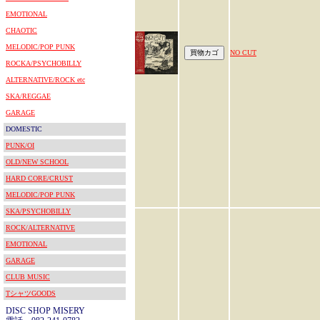
EMOTIONAL
CHAOTIC
MELODIC/POP PUNK
NO CUT
ROCKA/PSYCHOBILLY
ALTERNATIVE/ROCK etc
SKA/REGGAE
GARAGE
DOMESTIC
PUNK/OI
OLD/NEW SCHOOL
HARD CORE/CRUST
MELODIC/POP PUNK
SKA/PSYCHOBILLY
ROCK/ALTERNATIVE
EMOTIONAL
GARAGE
CLUB MUSIC
TシャツGOODS
DISC SHOP MISERY