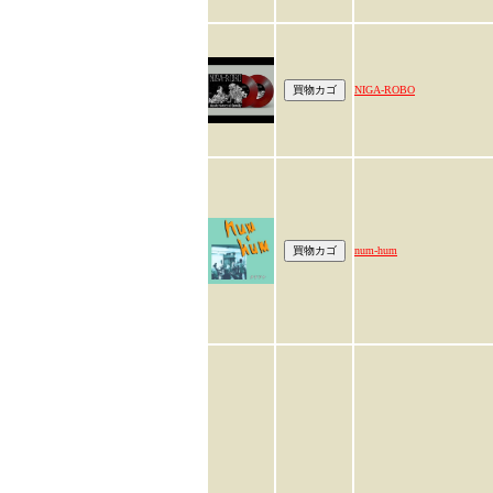
NIGA-ROBO
num-hum