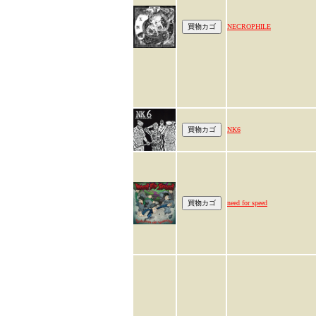
NECROPHILE
NK6
need for speed