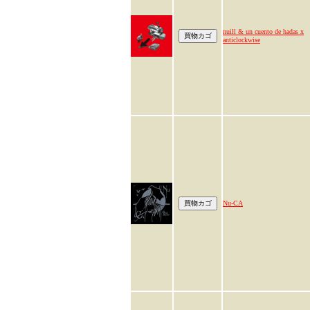
nuill & un cuento de hadas x
anticlockwise
Nu-CA