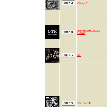
DECOMP
DTR (DEATH TO THE
RIGIME)
D.I.
DISCHARGE