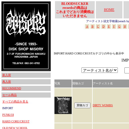
BLOODSUCKER
recordsの商品は
HOME
これまでどおり消費税は
いただきません
アーティスト頭文字検索(serach by In
A
B
C
D
E
F
G
H
IMPORT:HARD CORE/CRUSTカテゴリの中から表示中
IM
新入荷
再入荷
写真
買物カゴ
アーティスト名
RECOMMEND
セール商品
すべての商品を見る
DIRTY WOMBS
IMPORT
PUNK/OI
HARD CORE/CRUST
OLD/NEW SCHOOL