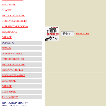
EMOTIONAL
CHAOTIC
MELODIC/POP PUNK
ROCKA/PSYCHOBILLY
ALTERNATIVE/ROCK etc
SKA/REGGAE
DEAF CLUB
GARAGE
DOMESTIC
PUNK/OI
OLD/NEW SCHOOL
HARD CORE/CRUST
MELODIC/POP PUNK
SKA/PSYCHOBILLY
ROCK/ALTERNATIVE
EMOTIONAL
GARAGE
CLUB MUSIC
TシャツGOODS
DISC SHOP MISERY