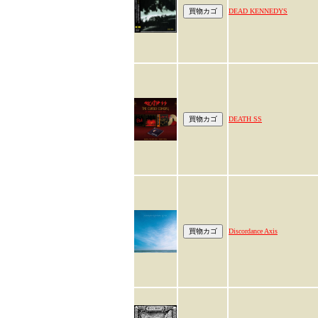
DEAD KENNEDYS
DEATH SS
Discordance Axis