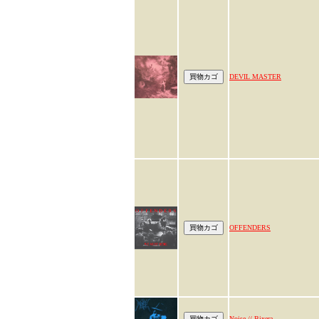
DEVIL MASTER
OFFENDERS
Noise // Bixera