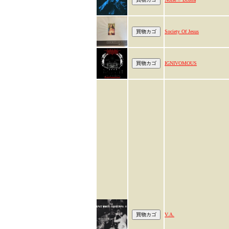
Society Of Jesus
IGNIVOMOUS
V.A.