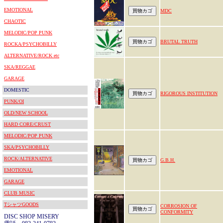
EMOTIONAL
MDC
CHAOTIC
MELODIC/POP PUNK
BRUTAL TRUTH
ROCKA/PSYCHOBILLY
ALTERNATIVE/ROCK etc
SKA/REGGAE
GARAGE
DOMESTIC
RIGOROUS INSTITUTION
PUNK/OI
OLD/NEW SCHOOL
HARD CORE/CRUST
MELODIC/POP PUNK
SKA/PSYCHOBILLY
ROCK/ALTERNATIVE
G.B.H.
EMOTIONAL
GARAGE
CLUB MUSIC
TシャツGOODS
CORROSION OF
CONFORMITY
DISC SHOP MISERY