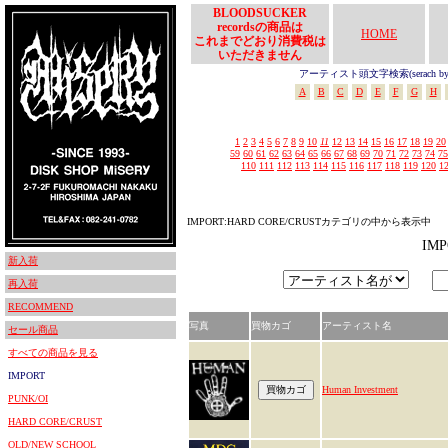
BLOODSUCKER
recordsの商品は
HOME
これまでどおり消費税は
いただきません
アーティスト頭文字検索(serach by In
A
B
C
D
E
F
G
H
1
2
3
4
5
6
7
8
9
10
11
12
13
14
15
16
17
18
19
20
59
60
61
62
63
64
65
66
67
68
69
70
71
72
73
74
75
110
111
112
113
114
115
116
117
118
119
120
1
IMPORT:HARD CORE/CRUSTカテゴリの中から表示中
IM
新入荷
再入荷
RECOMMEND
写真
買物カゴ
アーティスト名
セール商品
すべての商品を見る
IMPORT
Human Investment
PUNK/OI
HARD CORE/CRUST
OLD/NEW SCHOOL