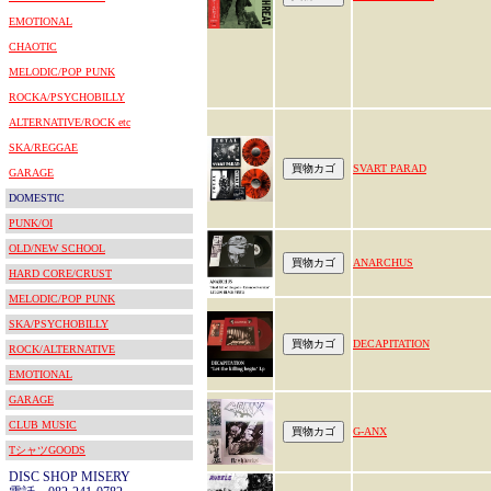
EMOTIONAL
CHAOTIC
MELODIC/POP PUNK
ROCKA/PSYCHOBILLY
ALTERNATIVE/ROCK etc
SKA/REGGAE
SVART PARAD
GARAGE
DOMESTIC
PUNK/OI
OLD/NEW SCHOOL
ANARCHUS
HARD CORE/CRUST
MELODIC/POP PUNK
SKA/PSYCHOBILLY
DECAPITATION
ROCK/ALTERNATIVE
EMOTIONAL
GARAGE
CLUB MUSIC
G-ANX
TシャツGOODS
DISC SHOP MISERY