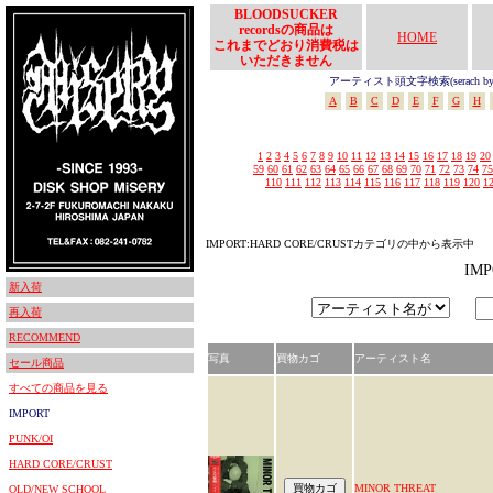
BLOODSUCKER
recordsの商品は
HOME
これまでどおり消費税は
いただきません
アーティスト頭文字検索(serach by In
A
B
C
D
E
F
G
H
1
2
3
4
5
6
7
8
9
10
11
12
13
14
15
16
17
18
19
20
59
60
61
62
63
64
65
66
67
68
69
70
71
72
73
74
75
110
111
112
113
114
115
116
117
118
119
120
1
IMPORT:HARD CORE/CRUSTカテゴリの中から表示中
IM
新入荷
再入荷
RECOMMEND
写真
買物カゴ
アーティスト名
セール商品
すべての商品を見る
IMPORT
PUNK/OI
HARD CORE/CRUST
MINOR THREAT
OLD/NEW SCHOOL