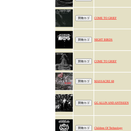
COME TO GRIEF
NIGHT BIRDS
COME TO GRIEF
MASSACRE 68
GG ALLIN AND ANTISEEN
Children Of Technology