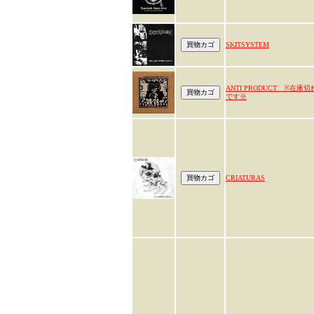
SKITSYSTEM
ANTI PRODUCT ※在庫切
です※
CRIATURAS