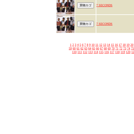
7 SECONDS
7 SECONDS
1
2
3
4
5
6
7
8
9
10
11
12
13
14
15
16
17
18
19
20
59
60
61
62
63
64
65
66
67
68
69
70
71
72
73
74
75
110
111
112
113
114
115
116
117
118
119
120
1