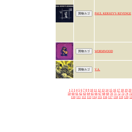
PAUL KERSEY'S REVENGE
WORMWOOD
V.A.
1
2
3
4
5
6
7
8
9
10
11
12
13
14
15
16
17
18
19
20
59
60
61
62
63
64
65
66
67
68
69
70
71
72
73
74
75
110
111
112
113
114
115
116
117
118
119
120
1