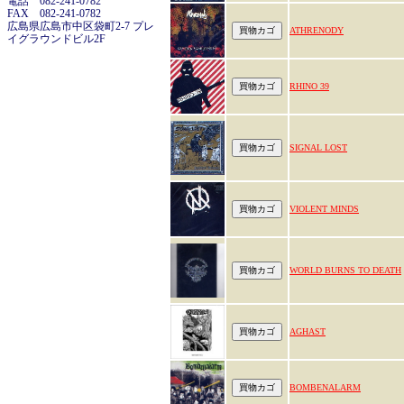
電話 082-241-0782
FAX 082-241-0782
広島県広島市中区袋町2-7 プレ
ATHRENODY
イグラウンドビル2F
RHINO 39
SIGNAL LOST
VIOLENT MINDS
WORLD BURNS TO DEATH
AGHAST
BOMBENALARM