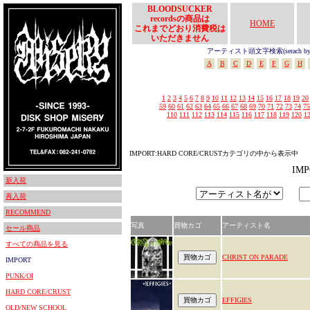
BLOODSUCKER
recordsの商品は
HOME
これまでどおり消費税は
いただきません
アーティスト頭文字検索(serach by In
A
B
C
D
E
F
G
H
1
2
3
4
5
6
7
8
9
10
11
12
13
14
15
16
17
18
19
20
59
60
61
62
63
64
65
66
67
68
69
70
71
72
73
74
75
110
111
112
113
114
115
116
117
118
119
120
1
IMPORT:HARD CORE/CRUSTカテゴリの中から表示中
IM
新入荷
再入荷
RECOMMEND
写真
買物カゴ
アーティスト名
セール商品
すべての商品を見る
CHRIST ON PARADE
IMPORT
PUNK/OI
HARD CORE/CRUST
EFFIGIES
OLD/NEW SCHOOL