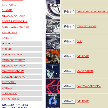
EMOTIONAL
CHAOTIC
NUNSLAUGHTER//DESTRU
MELODIC/POP PUNK
ROCKA/PSYCHOBILLY
TERVEET KADET
ALTERNATIVE/ROCK etc
SKA/REGGAE
GARAGE
V.A.
DOMESTIC
PUNK/OI
OLD/NEW SCHOOL
NEUROSIS
HARD CORE/CRUST
MELODIC/POP PUNK
SKA/PSYCHOBILLY
GANG GREEN
ROCK/ALTERNATIVE
EMOTIONAL
NAKED AGGRESSION
GARAGE
CLUB MUSIC
TシャツGOODS
NEUROSIS
DISC SHOP MISERY