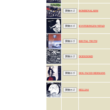
BOMBENALARM
KVOTERINGEN//NITAD
BRUTAL TRUTH
DODSDOMD
DOG FACED HERMANS
HELLIAS